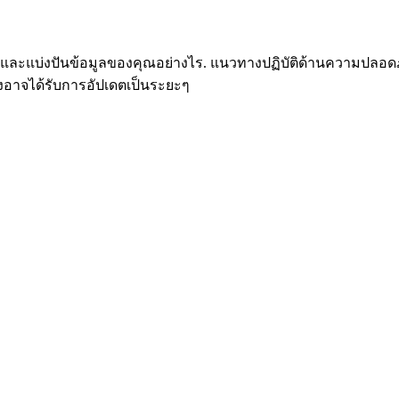
และแบ่งปันข้อมูลของคุณอย่างไร.
แนวทางปฏิบัติด้านความปลอดภั
่งอาจได้รับการอัปเดตเป็นระยะๆ