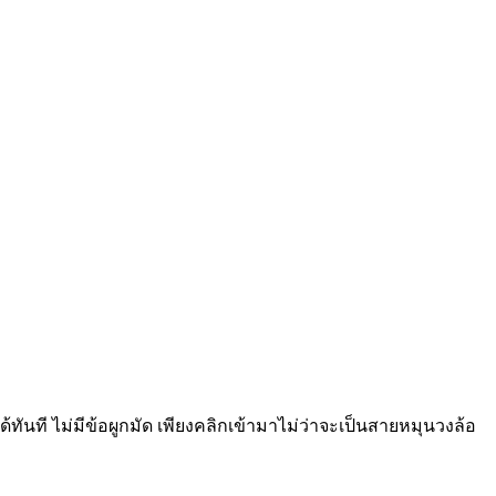
นที ไม่มีข้อผูกมัด เพียงคลิกเข้ามาไม่ว่าจะเป็นสายหมุนวงล้อ