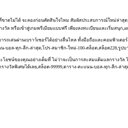
่างที่ขาดไม่ได้ จะลองก่อนตัดสินใจไหม สัมผัสประสบการณ์ใหม่ล่าสุด
รางวัล หรือเข้าสู่เกมพรีเมียมแบบฟรี เพียงลงทะเบียนและเริ่มสนุก,a
มารถเล่นผ่านเบราว์เซอร์ได้อย่างลื่นไหล ทั้งมือถือและคอมพิวเตอ
แนน-บอล-ทุก-ลีก-ล่าสุด,โปร-สมาชิก-ใหม่-100-สล็อต,สล็อต228,รูปบ
ะโยชน์ของคุณอย่างเต็มที่ ไม่ว่าจะเป็นการสะสมแต้มแลกรางวัล 
ลกรางวัลพิเศษได้เลย,สล็อต-99999,ตาราง-คะแนน-บอล-ทุก-ลีก-ล่าส