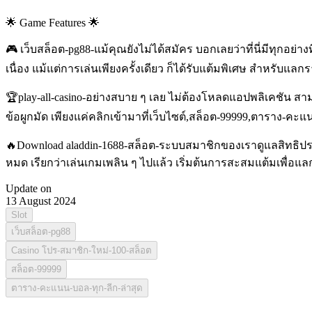
🌟 Game Features 🌟
🎮 เว็บสล็อต-pg88-แม้คุณยังไม่ได้สมัคร บอกเลยว่าที่นี่มีทุกอย
เนื่อง แม้แต่การเล่นเพียงครั้งเดียว ก็ได้รับแต้มพิเศษ สำหรับแลก
🏆play-all-casino-อย่างสบาย ๆ เลย ไม่ต้องโหลดแอปพลิเคชัน สา
ข้อผูกมัด เพียงแค่คลิกเข้ามาที่เว็บไซต์,สล็อต-99999,ตาราง-คะ
🔥Download aladdin-1688-สล็อต-ระบบสมาชิกของเราดูแลสิทธิปร
หมด เรียกว่าเล่นเกมเพลิน ๆ ไปแล้ว เริ่มต้นการสะสมแต้มเพื่อแ
Update on
13 August 2024
Slot
เว็บสล็อต-pg88
Casino โปร-สมาชิก-ใหม่-100-สล็อต
สล็อต-99999
ตาราง-คะแนน-บอล-ทุก-ลีก-ล่าสุด