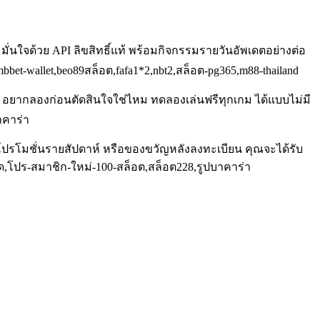
 มั่นใจด้วย API ลิขสิทธิ์แท้ พร้อมกิจกรรมรายวันอัพเดตอย่างต่อ
mbbet-wallet,beo89สล็อต,fafa1*2,nbt2,สล็อต-pg365,m88-thailand
ร์ อยากลองก่อนตัดสินใจใช่ไหม ทดลองเล่นฟรีทุกเกม ได้แบบไม่มี
าคาร่า
โปรโมชั่นรายสัปดาห์ หรือของขวัญหลังลงทะเบียน คุณจะได้รับ
ุด,โปร-สมาชิก-ใหม่-100-สล็อต,สล็อต228,รูปบาคาร่า