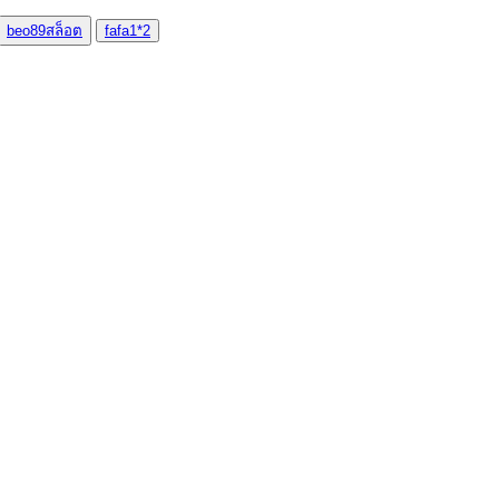
beo89สล็อต
fafa1*2