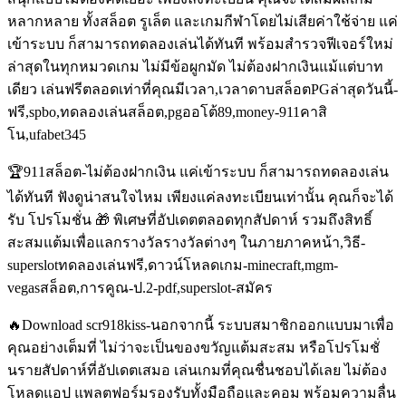
หลากหลาย ทั้งสล็อต รูเล็ต และเกมกีฬาโดยไม่เสียค่าใช้จ่าย แค่
เข้าระบบ ก็สามารถทดลองเล่นได้ทันที พร้อมสำรวจฟีเจอร์ใหม่
ล่าสุดในทุกหมวดเกม ไม่มีข้อผูกมัด ไม่ต้องฝากเงินแม้แต่บาท
เดียว เล่นฟรีตลอดเท่าที่คุณมีเวลา,เวลาดาบสล็อตPGล่าสุดวันนี้-
ฟรี,spbo,ทดลองเล่นสล็อต,pgออโต้89,money-911คาสิ
โน,ufabet345
🏆911สล็อต-ไม่ต้องฝากเงิน แค่เข้าระบบ ก็สามารถทดลองเล่น
ได้ทันที ฟังดูน่าสนใจไหม เพียงแค่ลงทะเบียนเท่านั้น คุณก็จะได้
รับ โปรโมชั่น 🎁 พิเศษที่อัปเดตตลอดทุกสัปดาห์ รวมถึงสิทธิ์
สะสมแต้มเพื่อแลกรางวัลรางวัลต่างๆ ในภายภาคหน้า,วิธี-
superslotทดลองเล่นฟรี,ดาวน์โหลดเกม-minecraft,mgm-
vegasสล็อต,การคูณ-ป.2-pdf,superslot-สมัคร
🔥Download scr918kiss-นอกจากนี้ ระบบสมาชิกออกแบบมาเพื่อ
คุณอย่างเต็มที่ ไม่ว่าจะเป็นของขวัญแต้มสะสม หรือโปรโมชั่
นรายสัปดาห์ที่อัปเดตเสมอ เล่นเกมที่คุณชื่นชอบได้เลย ไม่ต้อง
โหลดแอป แพลตฟอร์มรองรับทั้งมือถือและคอม พร้อมความลื่น