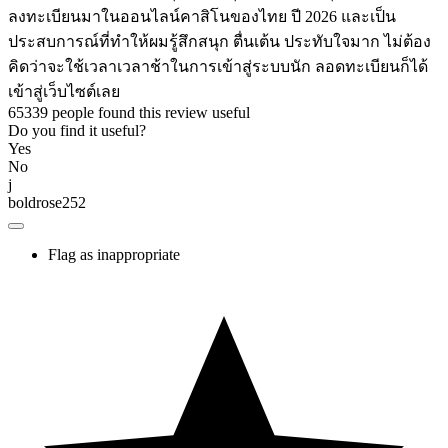
ลงทะเบียนมาในออนไลน์คาสิโนของไทย ปี 2026 และเป็น
ประสบการณ์ที่ทำให้ผมรู้สึกสนุก ตื่นเต้น ประทับใจมาก ไม่ต้อง
คิดว่าจะใช้เวลาเวลาช้าในการเข้าสู่ระบบนัก ลอดทะเบียนก็ได้
เข้าสู่เว็บไซต์เลย
65339 people found this review useful
Do you find it useful?
Yes
No
j
boldrose252
Flag as inappropriate