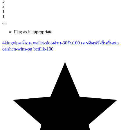
3
2
1
J
Flag as inappropriate
4kingvip-สล็อต
wallet-slot-ฝาก-30รับ100
เครดิตฟรี-ยืนยันotp
caishen-wins-pg
betflik-100