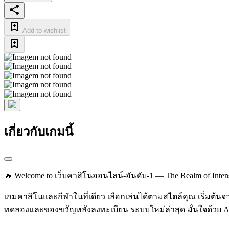
Add to wishlist
เกี่ยวกับเกมนี้
🔥 Welcome to เว็บคาสิโนออนไลน์-อันดับ-1 — The Realm of Inte
เกมคาสิโนและกีฬาในที่เดียว เลือกเล่นได้ตามสไตล์คุณ เริ่มต้นจา
ทดลองและของขวัญหลังลงทะเบียน ระบบใหม่ล่าสุด มั่นใจด้วย API ล