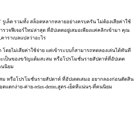
รูเล็ต รวมทั้ง สล็อตหลากหลายอย่างครบครัน ไม่ต้องเสียค่าใช้
จฟีเจอร์ใหม่ล่าสุด ที่อัปเดตอยู่เสมอเพียงแค่คลิกเข้ามา คุณ
-net,คาราเบลแปลว่าอะไร
 โดยไม่เสียค่าใช้จ่าย แค่เข้าระบบก็สามารถทดลองเล่นได้ทันที
าจะเป็นของขวัญแต้มสะสม หรือโปรโมชั่นรายสัปดาห์ที่อัปเดต
่คนนิยม
ะสม หรือโปรโมชั่นรายสัปดาห์ ที่อัปเดตเสมอ อยากลองก่อนตัดสิน
ตแตกง่าย-ค่าย-relax-demo,สูตร-เย็ดหีแน่นๆ-ที่คนนิยม