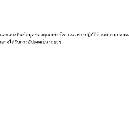
และแบ่งปันข้อมูลของคุณอย่างไร.
แนวทางปฏิบัติด้านความปลอดภั
่งอาจได้รับการอัปเดตเป็นระยะๆ