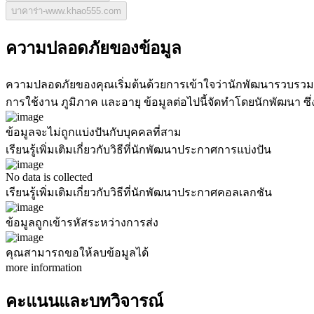
บาคาร่า-www.khao555.com
ความปลอดภัยของข้อมูล
ความปลอดภัยของคุณเริ่มต้นด้วยการเข้าใจว่านักพัฒนารวบรวม
การใช้งาน ภูมิภาค และอายุ
ข้อมูลต่อไปนี้จัดทำโดยนักพัฒนา ซึ
ข้อมูลจะไม่ถูกแบ่งปันกับบุคคลที่สาม
เรียนรู้เพิ่มเติมเกี่ยวกับวิธีที่นักพัฒนาประกาศการแบ่งปัน
No data is collected
เรียนรู้เพิ่มเติมเกี่ยวกับวิธีที่นักพัฒนาประกาศคอลเลกชัน
ข้อมูลถูกเข้ารหัสระหว่างการส่ง
คุณสามารถขอให้ลบข้อมูลได้
more information
คะแนนและบทวิจารณ์