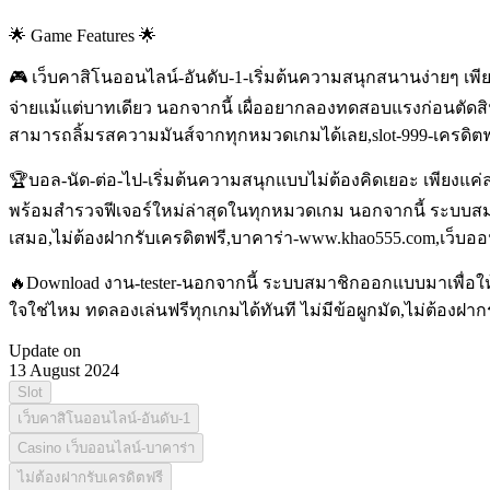
🌟 Game Features 🌟
🎮 เว็บคาสิโนออนไลน์-อันดับ-1-เริ่มต้นความสนุกสนานง่ายๆ เพ
จ่ายแม้แต่บาทเดียว นอกจากนี้ เผื่ออยากลองทดสอบแรงก่อนตัดสินใ
สามารถลิ้มรสความมันส์จากทุกหมวดเกมได้เลย,slot-999-เครดิตฟรี,f
🏆บอล-นัด-ต่อ-ไป-เริ่มต้นความสนุกแบบไม่ต้องคิดเยอะ เพียงแค่
พร้อมสำรวจฟีเจอร์ใหม่ล่าสุดในทุกหมวดเกม นอกจากนี้ ระบบสมาช
เสมอ,ไม่ต้องฝากรับเครดิตฟรี,บาคาร่า-www.khao555.com,เว็บออน
🔥Download งาน-tester-นอกจากนี้ ระบบสมาชิกออกแบบมาเพื่อให้
ใจใช่ไหม ทดลองเล่นฟรีทุกเกมได้ทันที ไม่มีข้อผูกมัด,ไม่ต้องฝา
Update on
13 August 2024
Slot
เว็บคาสิโนออนไลน์-อันดับ-1
Casino เว็บออนไลน์-บาคาร่า
ไม่ต้องฝากรับเครดิตฟรี