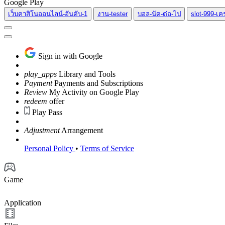
Google Play
เว็บคาสิโนออนไลน์-อันดับ-1
งาน-tester
บอล-นัด-ต่อ-ไป
slot-999-เค
Sign in with Google
play_apps
Library and Tools
Payment
Payments and Subscriptions
Review
My Activity on Google Play
redeem
offer
Play Pass
Adjustment
Arrangement
Personal Policy
•
Terms of Service
Game
Application