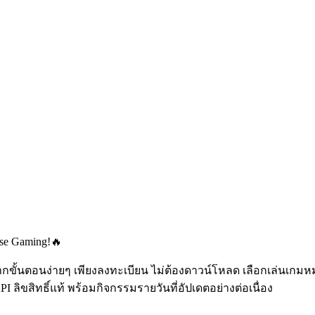
nse Gaming!🔥
กขั้นตอนง่ายๆ เพียงลงทะเบียน ไม่ต้องดาวน์โหลด เลือกเล่นเกมหมุน
ิขสิทธิ์แท้ พร้อมกิจกรรมรายวันที่อัปเดตอย่างต่อเนื่อง