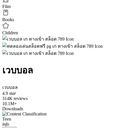
Film
Books
Children
เวบบอล
เวบบอล
4.9
star
314K reviews
10.1M+
Downloads
Teen
info