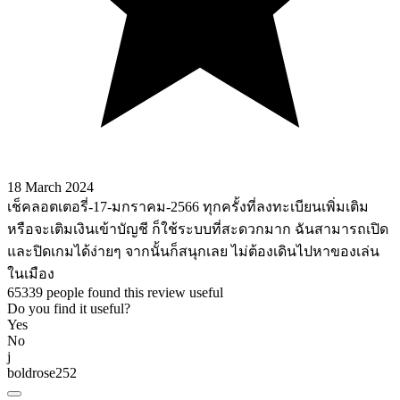
18 March 2024
เช็คลอตเตอรี่-17-มกราคม-2566 ทุกครั้งที่ลงทะเบียนเพิ่มเติม
หรือจะเติมเงินเข้าบัญชี ก็ใช้ระบบที่สะดวกมาก ฉันสามารถเปิด
และปิดเกมได้ง่ายๆ จากนั้นก็สนุกเลย ไม่ต้องเดินไปหาของเล่น
ในเมือง
65339 people found this review useful
Do you find it useful?
Yes
No
j
boldrose252