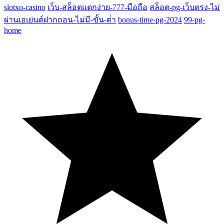
slotxo-casino
เว็บ-สล็อตแตกง่าย-777-มือถือ
สล็อต-pg-เว็บตรง-ไม่
ผ่านเอเย่นต์ฝากถอน-ไม่มี-ขั้น-ต่ํา
bonus-time-pg-2024
99-pg-
home