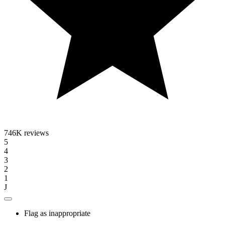
746K reviews
5
4
3
2
1
J
Flag as inappropriate