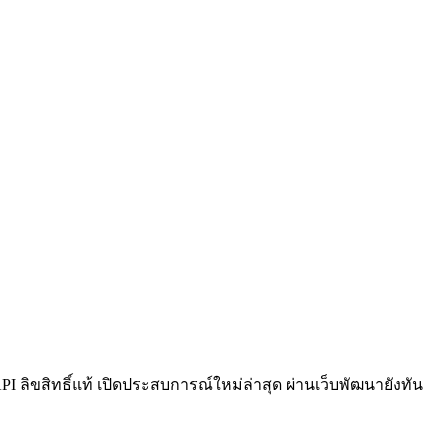
ลิขสิทธิ์แท้ เปิดประสบการณ์ใหม่ล่าสุด ผ่านเว็บพัฒนายังทัน