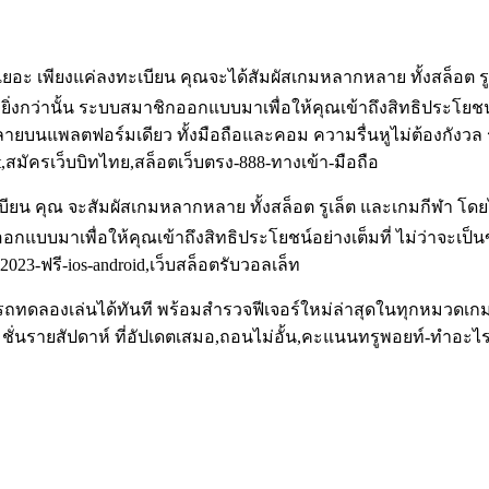
ิดเยอะ เพียงแค่ลงทะเบียน คุณจะได้สัมผัสเกมหลากหลาย ทั้งสล็อต ร
ิ่งกว่านั้น ระบบสมาชิกออกแบบมาเพื่อให้คุณเข้าถึงสิทธิประโยชน
หลายบนแพลตฟอร์มเดียว ทั้งมือถือและคอม ความรื่นหูไม่ต้องกัง
t,สมัครเว็บบิทไทย,สล็อตเว็บตรง-888-ทางเข้า-มือถือ
ียน คุณ จะสัมผัสเกมหลากหลาย ทั้งสล็อต รูเล็ต และเกมกีฬา โดยไ
แบบมาเพื่อให้คุณเข้าถึงสิทธิประโยชน์อย่างเต็มที่ ไม่ว่าจะเป
023-ฟรี-ios-android,เว็บสล็อตรับวอลเล็ท
ารถทดลองเล่นได้ทันที พร้อมสำรวจฟีเจอร์ใหม่ล่าสุดในทุกหมวดเก
่นรายสัปดาห์ ที่อัปเดตเสมอ,ถอนไม่อั้น,คะแนนทรูพอยท์-ทําอะไรได