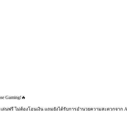
ense Gaming!🔥
เล่นฟรี ไม่ต้องโอนเงิน แถมยังได้รับการอำนวยความสะดวกจาก API 