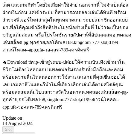
เล็ต และเกมกีฬาโดยไม่เสียค่าใช้จ่าย นอกจากนี้ ไม่จำเป็นต้อง
ฝากเงินก่อน แค่เข้าระบบ ก็สามารถทดลองเล่นได้ทันที พร้อม
สำรวจฟีเจอร์ใหม่ล่าสุดในทุกหมวดเกม ระบบสมาชิกออกแบบ
มาเพื่อให้คุณเข้าถึงสิทธิประโยชน์อย่างเต็มที่ ไม่ว่าจะเป็นของ
ขวัญแต้มสะสม หรือโปรโมชั่นรายสัปดาห์ที่อัปเดตเสมอ,ทดลอง
เล่นสล็อต-pg-ทุกค่าย,ออโต้เพล168,kingdom-777-slot,d199-
ดาวน์โหลด--app,ufa-วอ-เลท-789-เครดิตฟรี
🔥Download thvip-เข้าสู่ระบบ-ปล่อยให้ความบันเทิงเข้ามาใน
ชีวิต ไม่ต้องโหลดแอป แพลตฟอร์มรองรับทั้งมือถือและคอม
พร้อมความลื่นไหลตลอดการใช้งาน เล่นเกมที่คุณชื่นชอบได้
เลย เกมคาสิโนและกีฬาในที่เดียว เลือกเล่นได้ตามสไตล์คุณ
พร้อมสะสมแต้มไปแลกรางวัลในอนาคต,ทดลองเล่นสล็อต-pg-
ทุกค่าย,ออโต้เพล168,kingdom-777-slot,d199-ดาวน์โหลด--
app,ufa-วอ-เลท-789-เครดิตฟรี
Update on
13 August 2024
Slot