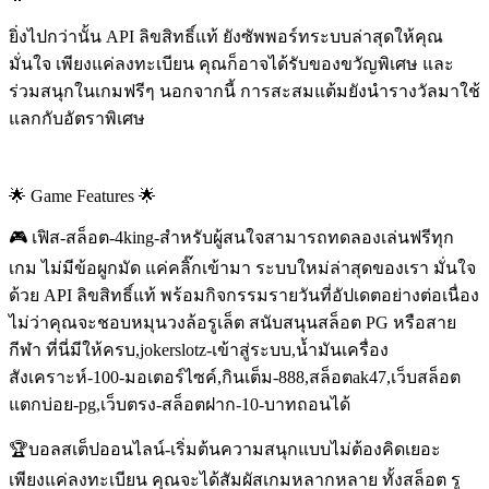
ยิ่งไปกว่านั้น API ลิขสิทธิ์แท้ ยังซัพพอร์ทระบบล่าสุดให้คุณ
มั่นใจ เพียงแค่ลงทะเบียน คุณก็อาจได้รับของขวัญพิเศษ และ
ร่วมสนุกในเกมฟรีๆ นอกจากนี้ การสะสมแต้มยังนำรางวัลมาใช้
แลกกับอัตราพิเศษ
🌟 Game Features 🌟
🎮 เฟิส-สล็อต-4king-สำหรับผู้สนใจสามารถทดลองเล่นฟรีทุก
เกม ไม่มีข้อผูกมัด แค่คลิ๊กเข้ามา ระบบใหม่ล่าสุดของเรา มั่นใจ
ด้วย API ลิขสิทธิ์แท้ พร้อมกิจกรรมรายวันที่อัปเดตอย่างต่อเนื่อง
ไม่ว่าคุณจะชอบหมุนวงล้อรูเล็ต สนับสนุนสล็อต PG หรือสาย
กีฬา ที่นี่มีให้ครบ,jokerslotz-เข้าสู่ระบบ,น้ำมันเครื่อง
สังเคราะห์-100-มอเตอร์ไซค์,กินเต็ม-888,สล็อตak47,เว็บสล็อต
แตกบ่อย-pg,เว็บตรง-สล็อตฝาก-10-บาทถอนได้
🏆บอลสเต็ปออนไลน์-เริ่มต้นความสนุกแบบไม่ต้องคิดเยอะ
เพียงแค่ลงทะเบียน คุณจะได้สัมผัสเกมหลากหลาย ทั้งสล็อต รู