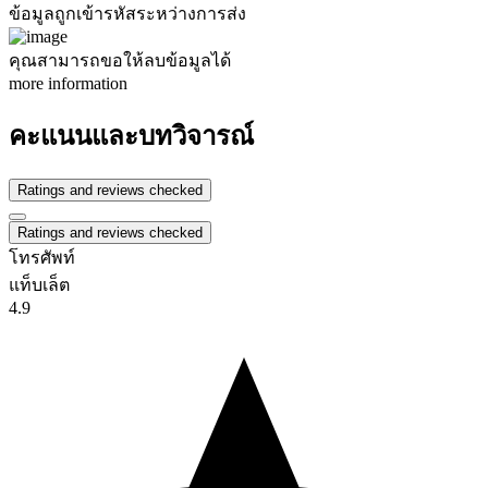
ข้อมูลถูกเข้ารหัสระหว่างการส่ง
คุณสามารถขอให้ลบข้อมูลได้
more information
คะแนนและบทวิจารณ์
Ratings and reviews checked
Ratings and reviews checked
โทรศัพท์
แท็บเล็ต
4.9