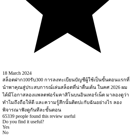
18 March 2024
สล็อตฝาก100รับ300 การลงทะเบียนบัญชีผู้ใช้เป็นขั้นตอนแรกที่
นำพาคุณสู่ประสบการณ์เล่นสล็อตที่น่าตื่นเต้น ในคศ 2026 ผม
ได้มีโอกาสลองแพลตฟอร์มคาสิโนบนอินเทอร์เน็ต มาลองดูว่า
ทำไมถึงถือให้ดี และความรู้สึกนั้นติดปะกับฉันอย่างไร ลอง
พิจารณาฟังดูกันทีละขั้นตอน
65339 people found this review useful
Do you find it useful?
Yes
No