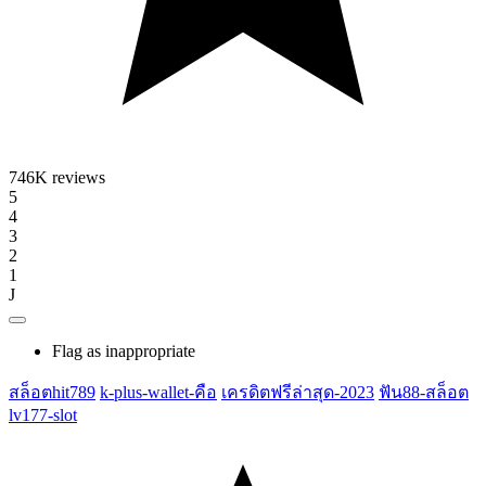
746K reviews
5
4
3
2
1
J
Flag as inappropriate
สล็อตhit789
k-plus-wallet-คือ
เครดิตฟรีล่าสุด-2023
ฟัน88-สล็อต
lv177-slot