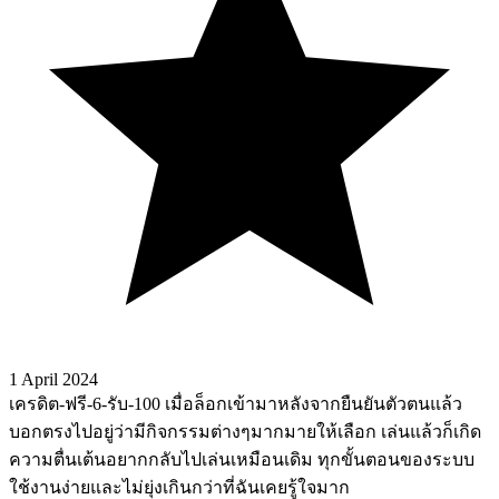
1 April 2024
เครดิต-ฟรี-6-รับ-100 เมื่อล็อกเข้ามาหลังจากยืนยันตัวตนแล้ว
บอกตรงไปอยู่ว่ามีกิจกรรมต่างๆมากมายให้เลือก เล่นแล้วก็เกิด
ความตื่นเต้นอยากกลับไปเล่นเหมือนเดิม ทุกขั้นตอนของระบบ
ใช้งานง่ายและไม่ยุ่งเกินกว่าที่ฉันเคยรู้ใจมาก