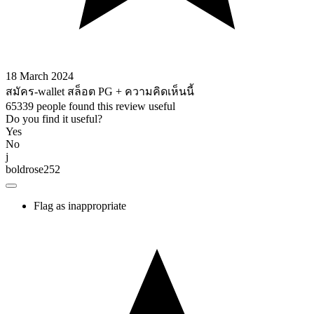
18 March 2024
สมัคร-wallet สล็อต PG + ความคิดเห็นนี้
65339 people found this review useful
Do you find it useful?
Yes
No
j
boldrose252
Flag as inappropriate