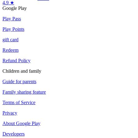
4.9 ★
Google Play
Play Pass
Play Points
gift card
Redeem
Refund Policy
Children and family
Guide for parents
Family sharing feature
Terms of Service
Privacy
About Google Play
Developers