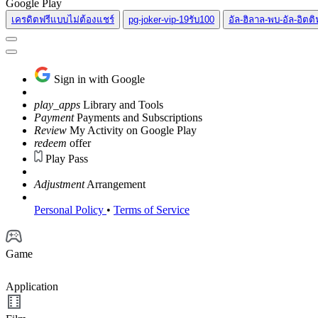
Google Play
เครดิตฟรีแบบไม่ต้องแชร์
pg-joker-vip-19รับ100
อัล-ฮิลาล-พบ-อัล-อิ
Sign in with Google
play_apps
Library and Tools
Payment
Payments and Subscriptions
Review
My Activity on Google Play
redeem
offer
Play Pass
Adjustment
Arrangement
Personal Policy
•
Terms of Service
Game
Application