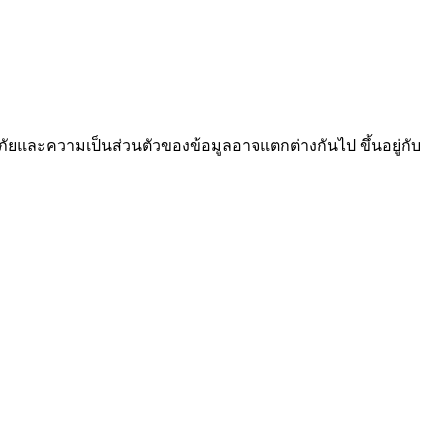
ยและความเป็นส่วนตัวของข้อมูลอาจแตกต่างกันไป ขึ้นอยู่กับ