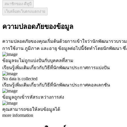
สมาชิกของ-ดีทูบี
เว็บสล็อตเว็บตรงแตกง่าย
ความปลอดภัยของข้อมูล
ความปลอดภัยของคุณเริ่มต้นด้วยการเข้าใจว่านักพัฒนารวบรวม
การใช้งาน ภูมิภาค และอายุ
ข้อมูลต่อไปนี้จัดทำโดยนักพัฒนา ซึ
ข้อมูลจะไม่ถูกแบ่งปันกับบุคคลที่สาม
เรียนรู้เพิ่มเติมเกี่ยวกับวิธีที่นักพัฒนาประกาศการแบ่งปัน
No data is collected
เรียนรู้เพิ่มเติมเกี่ยวกับวิธีที่นักพัฒนาประกาศคอลเลกชัน
ข้อมูลถูกเข้ารหัสระหว่างการส่ง
คุณสามารถขอให้ลบข้อมูลได้
more information