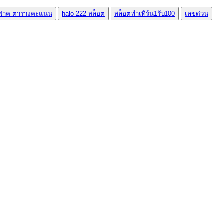
ตติฟาค-ตารางคะแนน
halo-222-สล็อต
สล็อตทําเทิร์น1รับ100
เลขด่วน