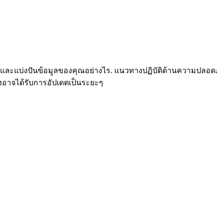
และแบ่งปันข้อมูลของคุณอย่างไร.
แนวทางปฏิบัติด้านความปลอดภั
่งอาจได้รับการอัปเดตเป็นระยะๆ