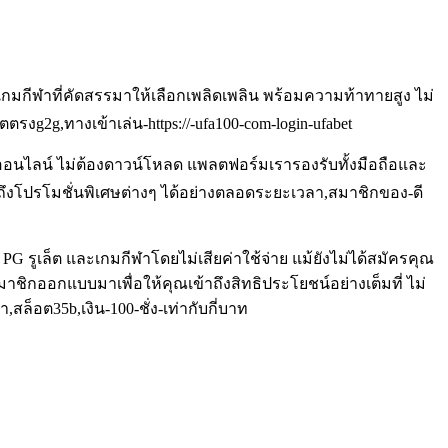
เกมกีฬาที่คัดสรรมาให้เลือกเพลิดเพลิน พร้อมความท้าทายสูง ไม่
รงg2g,ทางเข้าเล่น-https://-ufa100-com-login-ufabet
ฬาออนไลน์ ไม่ต้องดาวน์โหลด แพลตฟอร์มเรารองรับทั้งมือถือและ
วมถึงโปรโมชั่นพิเศษต่างๆ ได้อย่างตลอดระยะเวลา,สมาชิกของ-ดี
G รูเล็ต และเกมกีฬาโดยไม่เสียค่าใช้จ่าย แม้ยังไม่ได้สมัครคุณ
ชิกออกแบบมาเพื่อให้คุณเข้าถึงสิทธิประโยชน์อย่างเต็มที่ ไม่
ล็อต35b,เงิน-100-ชั่ง-เท่ากับกี่บาท