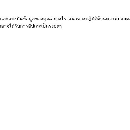
และแบ่งปันข้อมูลของคุณอย่างไร.
แนวทางปฏิบัติด้านความปลอดภั
่งอาจได้รับการอัปเดตเป็นระยะๆ