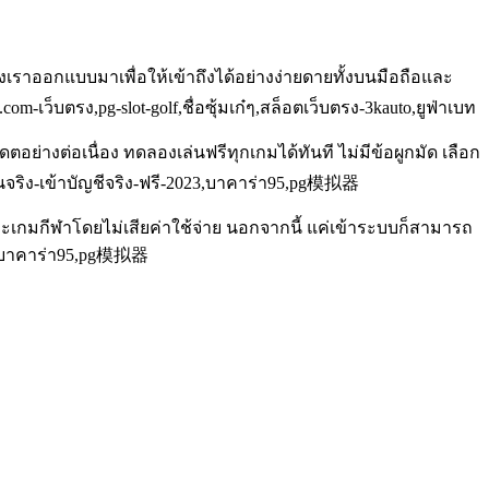
องเราออกแบบมาเพื่อให้เข้าถึงได้อย่างง่ายดายทั้งบนมือถือและ
-เว็บตรง,pg-slot-golf,ชื่อซุ้มเก๋ๆ,สล็อตเว็บตรง-3kauto,ยูฟ่าเบท
อย่างต่อเนื่อง ทดลองเล่นฟรีทุกเกมได้ทันที ไม่มีข้อผูกมัด เลือก
นจริง-เข้าบัญชีจริง-ฟรี-2023,บาคาร่า95,pg模拟器
ละเกมกีฬาโดยไม่เสียค่าใช้จ่าย นอกจากนี้ แค่เข้าระบบก็สามารถ
23,บาคาร่า95,pg模拟器