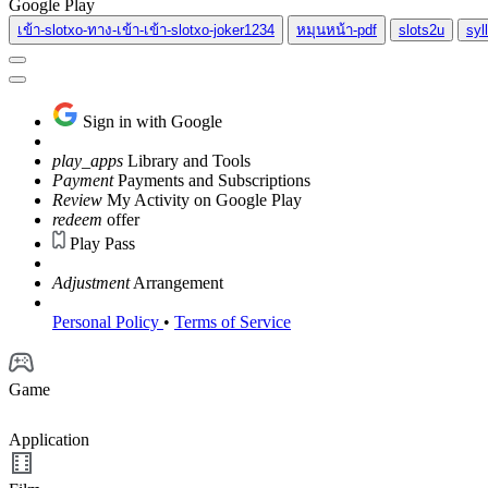
Google Play
เข้า-slotxo-ทาง-เข้า-เข้า-slotxo-joker1234
หมุนหน้า-pdf
slots2u
syl
Sign in with Google
play_apps
Library and Tools
Payment
Payments and Subscriptions
Review
My Activity on Google Play
redeem
offer
Play Pass
Adjustment
Arrangement
Personal Policy
•
Terms of Service
Game
Application