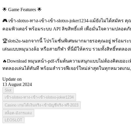
🌟 Game Features 🌟
🎮 เข้า-slotxo-ทาง-เข้า-เข้า-slotxo-joker1234-แม้ยังไม่ได้สมั
คอมพิวเตอร์ พร้อมระบบ API ลิขสิทธิ์แท้ เพื่อมั่นใจความปลอดภัยแ
🏆slots2u-นอกจากนี้ โปรโมชั่นพิเศษมากมายรอคุณอยู่ พร้อมระบบให
เล่นแบบหมุนวงล้อ หรือสายกีฬา ที่นี่มีให้ครบ รวมทั้งสิทธิ์ท
🔥Download หมุนหน้า-pdf-เริ่มต้นความสนุกแบบไม่ต้องคิดเยอะเ
ทดลองเล่นได้ทันที พร้อมสำรวจฟีเจอร์ใหม่ล่าสุดในทุกหมวดเกม
Update on
13 August 2024
Slot
เข้า-slotxo-ทาง-เข้า-เข้า-slotxo-joker1234
Casino เกมได้เงินจริง-เข้าบัญชีจริง-ฟรี-2023
สล็อต-มังกรแดง
LEOSLOT