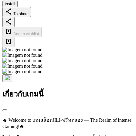
install
To share
Add to wishlist
เกี่ยวกับเกมนี้
🔥 Welcome to เกมสล็อตJILI-ฟรีทดลอง — The Realm of Intense
Gaming!🔥