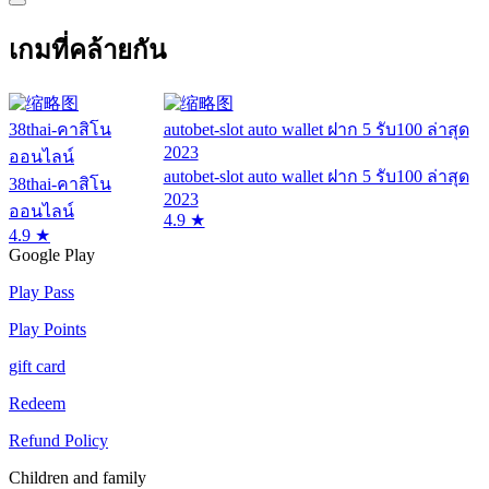
เกมที่คล้ายกัน
38thai-คาสิโน
autobet-slot auto wallet ฝาก 5 รับ100 ล่าสุด
2023
ออนไลน์
autobet-slot auto wallet ฝาก 5 รับ100 ล่าสุด
38thai-คาสิโน
2023
ออนไลน์
4.9 ★
4.9 ★
Google Play
Play Pass
Play Points
gift card
Redeem
Refund Policy
Children and family