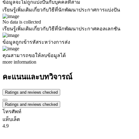
ข้อมูลจะไม่ถูกแบ่งปันกับบุคคลที่สาม
เรียนรู้เพิ่มเติมเกี่ยวกับวิธีที่นักพัฒนาประกาศการแบ่งปัน
No data is collected
เรียนรู้เพิ่มเติมเกี่ยวกับวิธีที่นักพัฒนาประกาศคอลเลกชัน
ข้อมูลถูกเข้ารหัสระหว่างการส่ง
คุณสามารถขอให้ลบข้อมูลได้
more information
คะแนนและบทวิจารณ์
Ratings and reviews checked
Ratings and reviews checked
โทรศัพท์
แท็บเล็ต
4.9