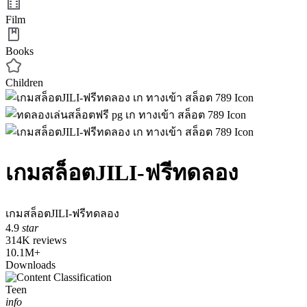
Film
Books
Children
เกมสล็อตJILI-ฟรีทดลอง
เกมสล็อตJILI-ฟรีทดลอง
4.9
star
314K reviews
10.1M+
Downloads
Teen
info