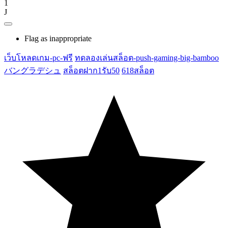
1
J
Flag as inappropriate
เว็บโหลดเกม-pc-ฟรี
ทดลองเล่นสล็อต-push-gaming-big-bamboo
バングラデシュ
สล็อตฝาก1รับ50
618สล็อต