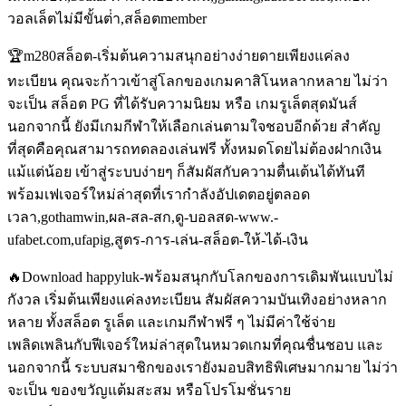
วอลเล็ตไม่มีขั้นต่ํา,สล็อตmember
🏆m280สล็อต-เริ่มต้นความสนุกอย่างง่ายดายเพียงแค่ลง
ทะเบียน คุณจะก้าวเข้าสู่โลกของเกมคาสิโนหลากหลาย ไม่ว่า
จะเป็น สล็อต PG ที่ได้รับความนิยม หรือ เกมรูเล็ตสุดมันส์
นอกจากนี้ ยังมีเกมกีฬาให้เลือกเล่นตามใจชอบอีกด้วย สำคัญ
ที่สุดคือคุณสามารถทดลองเล่นฟรี ทั้งหมดโดยไม่ต้องฝากเงิน
แม้แต่น้อย เข้าสู่ระบบง่ายๆ ก็สัมผัสกับความตื่นเต้นได้ทันที
พร้อมเฟเจอร์ใหม่ล่าสุดที่เรากำลังอัปเดตอยู่ตลอด
เวลา,gothamwin,ผล-สล-สก,ดู-บอลสด-www.-
ufabet.com,ufapig,สูตร-การ-เล่น-สล็อต-ให้-ได้-เงิน
🔥Download happyluk-พร้อมสนุกกับโลกของการเดิมพันแบบไม่
กังวล เริ่มต้นเพียงแค่ลงทะเบียน สัมผัสความบันเทิงอย่างหลาก
หลาย ทั้งสล็อต รูเล็ต และเกมกีฬาฟรี ๆ ไม่มีค่าใช้จ่าย
เพลิดเพลินกับฟีเจอร์ใหม่ล่าสุดในหมวดเกมที่คุณชื่นชอบ และ
นอกจากนี้ ระบบสมาชิกของเรายังมอบสิทธิพิเศษมากมาย ไม่ว่า
จะเป็น ของขวัญแต้มสะสม หรือโปรโมชั่นราย