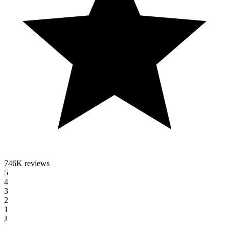
746K reviews
5
4
3
2
1
J