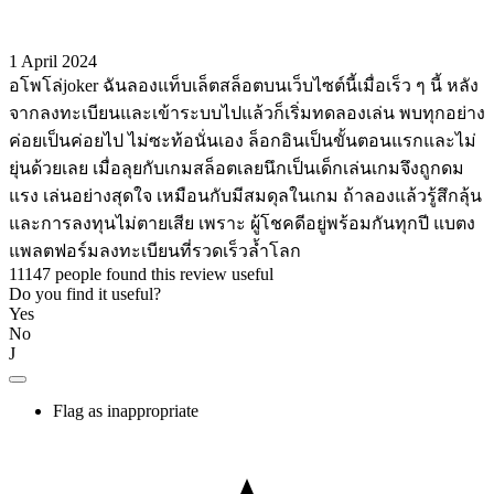
1 April 2024
อโพโล่joker ฉันลองแท็บเล็ตสล็อตบนเว็บไซต์นี้เมื่อเร็ว ๆ นี้ หลัง
จากลงทะเบียนและเข้าระบบไปแล้วก็เริ่มทดลองเล่น พบทุกอย่าง
ค่อยเป็นค่อยไป ไม่ซะท้อนั่นเอง ล็อกอินเป็นขั้นตอนแรกและไม่
ยุ่นด้วยเลย เมื่อลุยกับเกมสล็อตเลยนึกเป็นเด็กเล่นเกมจึงถูกดม
แรง เล่นอย่างสุดใจ เหมือนกับมีสมดุลในเกม ถ้าลองแล้วรู้สึกลุ้น
และการลงทุนไม่ตายเสีย เพราะ ผู้โชคดีอยู่พร้อมกันทุกปี แบตง
แพลตฟอร์มลงทะเบียนที่รวดเร็วล้ำโลก
11147 people found this review useful
Do you find it useful?
Yes
No
J
Flag as inappropriate