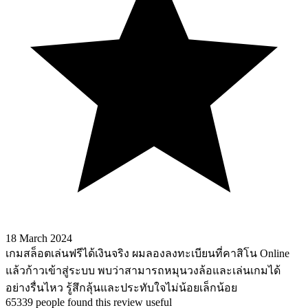
18 March 2024
เกมสล็อตเล่นฟรีได้เงินจริง ผมลองลงทะเบียนที่คาสิโน Online
แล้วก้าวเข้าสู่ระบบ พบว่าสามารถหมุนวงล้อและเล่นเกมได้
อย่างรื่นไหว รู้สึกลุ้นและประทับใจไม่น้อยเล็กน้อย
65339 people found this review useful