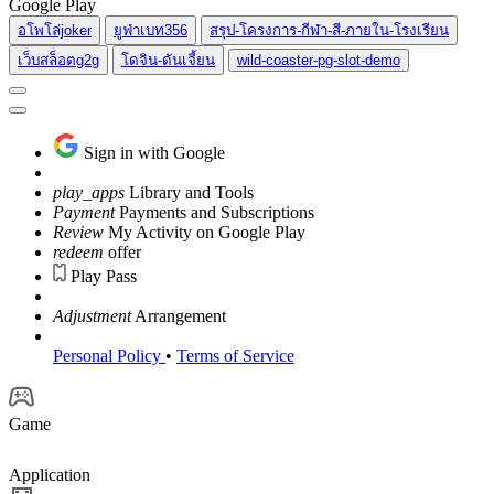
Google Play
อโพโล่joker
ยูฟ่าเบท356
สรุป-โครงการ-กีฬา-สี-ภายใน-โรงเรียน
เว็บสล็อตg2g
โดจิน-ดันเจี้ยน
wild-coaster-pg-slot-demo
Sign in with Google
play_apps
Library and Tools
Payment
Payments and Subscriptions
Review
My Activity on Google Play
redeem
offer
Play Pass
Adjustment
Arrangement
Personal Policy
•
Terms of Service
Game
Application