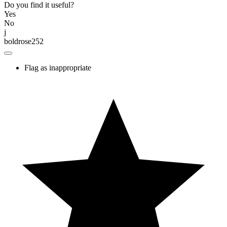
Do you find it useful?
Yes
No
j
boldrose252
Flag as inappropriate