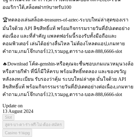
อเมริกาใต้,สล็อตฝาก9บาทรับ100
🏆ทดลองเล่นสล็อต-treasures-of-aztec-ระบบใหม่ล่าสุดของเรา
มั่นใจด้วย API ลิขสิทธิ์แท้ พร้อมกิจกรรมรายวันที่อัปเดตอย่าง
ต่อเนื่อง และที่สำคัญ แพลตฟอร์มนี้รองรับทั้งมือถือและ
คอมพิวเตอร์ เล่นได้อย่างลื่นไหล ไม่ต้องโหลดแอป,เกมทาย
คำถาม,เกมโจ๊กเกอร์123,รวมpg,ตาราง-บอล-888,6666-slot
🔥Download โค้ด-genshin-หรือคุณจะชื่นชอบเกมแนวหมุนวงล้อ
หรือสายกีฬา ที่นี่ก็มีให้ครบ พร้อมสิทธิ์ทดลอง และของขวัญ
หลังลงทะเบียน รับรองว่าคุ้ม ระบบใหม่ล่าสุด มั่นใจด้วย API
ลิขสิทธิ์แท้ พร้อมกิจกรรมรายวันที่อัปเดตอย่างต่อเนื่อง,เกมทาย
คำถาม,เกมโจ๊กเกอร์123,รวมpg,ตาราง-บอล-888,6666-slot
Update on
13 August 2024
Slot
สูตร-บา-คา-ร่า-ฟรี-ไม่-ต้อง-สมัคร
Casino รวมpg