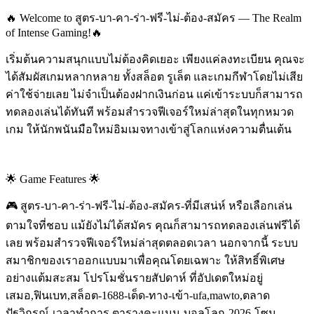
🔥 Welcome to สูตร-บา-คา-ร่า-ฟรี-ไม่-ต้อง-สมัคร — The Realm
of Intense Gaming!🔥
เริ่มต้นความสนุกแบบไม่ต้องคิดเยอะ เพียงแค่ลงทะเบียน คุณจะ
ได้สัมผัสเกมหลากหลาย ทั้งสล็อต รูเล็ต และเกมกีฬาโดยไม่เสีย
ค่าใช้จ่ายเลย ไม่จำเป็นต้องฝากเงินก่อน แค่เข้าระบบก็สามารถ
ทดลองเล่นได้ทันที พร้อมสำรวจฟีเจอร์ใหม่ล่าสุดในทุกหมวด
เกม ให้นักพนันมือใหม่อิมเมจทางเข้าสู่โลกแห่งความตื่นเต้น
🌟 Game Features 🌟
🎮 สูตร-บา-คา-ร่า-ฟรี-ไม่-ต้อง-สมัคร-ที่มีเสน่ห์ หรือเลือกเล่น
ตามใจที่ชอบ แม้ยังไม่ได้สมัคร คุณก็สามารถทดลองเล่นฟรีได้
เลย พร้อมสำรวจฟีเจอร์ใหม่ล่าสุดตลอดเวลา นอกจากนี้ ระบบ
สมาชิกของเราออกแบบมาเพื่อคุณโดยเฉพาะ ให้สิทธิ์พิเศษ
อย่างแต้มสะสม โปรโมชั่นรายสัปดาห์ ที่อัปเดตใหม่อยู่
เสมอ,ฟินเบท,สล็อต-1688-เด็ด-ทาง-เข้า-ufa,mawto,ตลาด
ปัฐวิกรณ์-เวลาทำการ,ตารางคะแนน-บอลโลก-2026-โซน