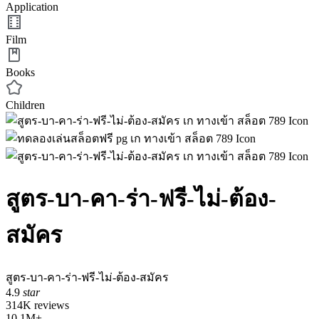
Application
Film
Books
Children
สูตร-บา-คา-ร่า-ฟรี-ไม่-ต้อง-
สมัคร
สูตร-บา-คา-ร่า-ฟรี-ไม่-ต้อง-สมัคร
4.9
star
314K reviews
10.1M+