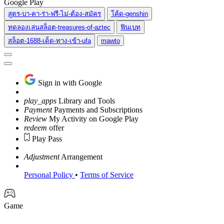
Google Play
สูตร-บา-คา-ร่า-ฟรี-ไม่-ต้อง-สมัคร
โค้ด-genshin
ทดลองเล่นสล็อต-treasures-of-aztec
ฟินเบท
สล็อต-1688-เด็ด-ทาง-เข้า-ufa
mawto
Sign in with Google
play_apps
Library and Tools
Payment
Payments and Subscriptions
Review
My Activity on Google Play
redeem
offer
Play Pass
Adjustment
Arrangement
Personal Policy
•
Terms of Service
Game