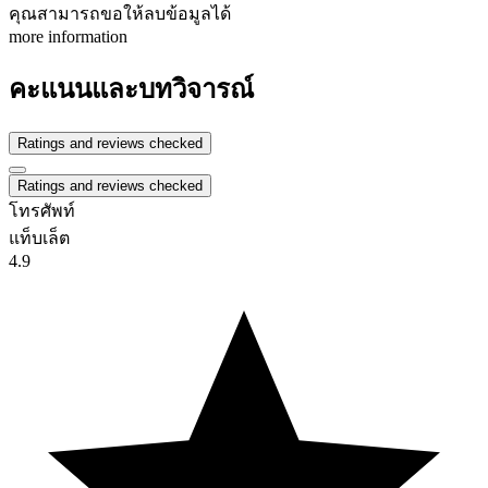
คุณสามารถขอให้ลบข้อมูลได้
more information
คะแนนและบทวิจารณ์
Ratings and reviews checked
Ratings and reviews checked
โทรศัพท์
แท็บเล็ต
4.9