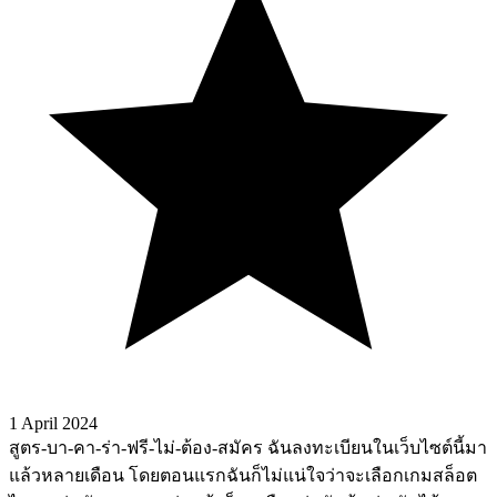
1 April 2024
สูตร-บา-คา-ร่า-ฟรี-ไม่-ต้อง-สมัคร ฉันลงทะเบียนในเว็บไซต์นี้มา
แล้วหลายเดือน โดยตอนแรกฉันก็ไม่แน่ใจว่าจะเลือกเกมสล็อต