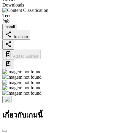
Downloads
Teen
info
install
To share
Add to wishlist
เกี่ยวกับเกมนี้