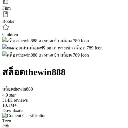
Film
Books
Children
สล็อตthewin888
สล็อตthewin888
4.9
star
314K reviews
10.1M+
Downloads
Teen
info