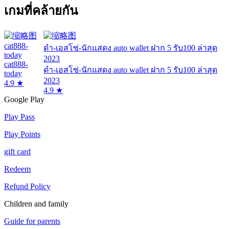
เกมที่คล้ายกัน
cat888-
ดํา-เอสโซ่-นักแสดง auto wallet ฝาก 5 รับ100 ล่าสุด
today
2023
cat888-
ดํา-เอสโซ่-นักแสดง auto wallet ฝาก 5 รับ100 ล่าสุด
today
2023
4.9 ★
4.9 ★
Google Play
Play Pass
Play Points
gift card
Redeem
Refund Policy
Children and family
Guide for parents