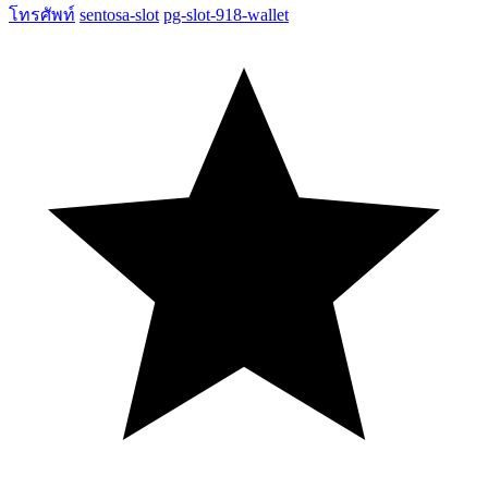
โทรศัพท์
sentosa-slot
pg-slot-918-wallet