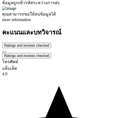
ข้อมูลถูกเข้ารหัสระหว่างการส่ง
คุณสามารถขอให้ลบข้อมูลได้
more information
คะแนนและบทวิจารณ์
Ratings and reviews checked
Ratings and reviews checked
โทรศัพท์
แท็บเล็ต
4.9