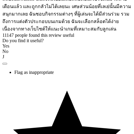
เดือนแล้ว และถูกกลัวไม่ได้เลยนะ เศษส่วนน้อยที่เลเย่นั้นมีความ
สนุกมากเลย ฉันชอบกิจกรรมต่างๆ ที่ผู้เล่นจะได้มีส่วนร่วม รวม
ถึงการแต่งตัวประกอบบนเกมด้วย ฉันจะเลือกสล็อตได้ง่าย
เนื่องจากทางเว็บไซต์ให้แนะนำเกมที่เหมาะสมกับลูกเล่น
11147 people found this review useful
Do you find it useful?
Yes
No
J
Flag as inappropriate