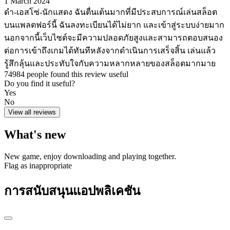
1 March 2024
ดํา-เอสโซ่-นักแสดง ฉันตื่นเต้นมากที่มีประสบการณ์เล่นสล็อต
บนแพลตฟอร์นี้ ฉันลงทะเบียนได้ไม่ยาก และเข้าสู่ระบบง่ายมาก
นอกจากนี้เว็บไซต์จะมีความปลอดภัยสูงและสามารถตอบสนอง
ต่อการเข้าถึงเกมได้ทันทีหลังจากดำเนินการเสร็จสิ้น เล่นแล้ว
รู้สึกลุ้นและประทับใจกับความหลากหลายของสล็อตมากมาย
74984 people found this review useful
Do you find it useful?
Yes
No
View all reviews
What's new
New game, enjoy downloading and playing together.
Flag as inappropriate
การสนับสนุนแอปพลิเคชัน