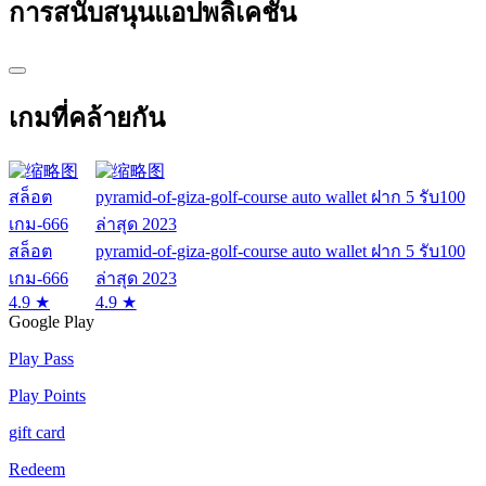
การสนับสนุนแอปพลิเคชัน
เกมที่คล้ายกัน
สล็อต
pyramid-of-giza-golf-course auto wallet ฝาก 5 รับ100
เกม-666
ล่าสุด 2023
สล็อต
pyramid-of-giza-golf-course auto wallet ฝาก 5 รับ100
เกม-666
ล่าสุด 2023
4.9 ★
4.9 ★
Google Play
Play Pass
Play Points
gift card
Redeem