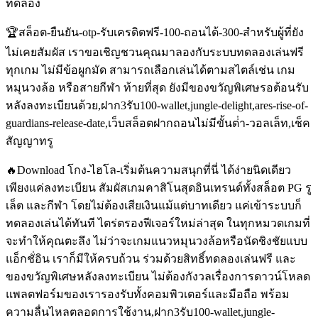
ทดลอง
🏆สล็อต-ยืนยัน-otp-รับเครดิตฟรี-100-ถอนได้-300-สำหรับผู้ที่ยัง
ไม่เคยสัมผัส เราขอเชิญชวนคุณมาลองกับระบบทดลองเล่นฟรี
ทุกเกม ไม่มีข้อผูกมัด สามารถเลือกเล่นได้ตามสไตล์เช่น เกม
หมุนวงล้อ หรือสายกีฬา ท้ายที่สุด ยังมีของขวัญพิเศษรอต้อนรับ
หลังลงทะเบียนด้วย,ฝาก3รับ100-wallet,jungle-delight,ares-rise-of-
guardians-release-date,เว็บสล็อตฝากถอนไม่มีขั้นต่ํา-วอลเล็ท,เช็ค
สัญญาทรู
🔥Download โกง-ไฮโล-เริ่มต้นความสนุกที่นี่ ได้ง่ายนิดเดียว
เพียงแค่ลงทะเบียน สัมผัสเกมคาสิโนสุดอินเทรนด์ทั้งสล็อต PG รู
เล็ต และกีฬา โดยไม่ต้องเสียเงินแม้แต่บาทเดียว แค่เข้าระบบก็
ทดลองเล่นได้ทันที ไตร่ตรองฟีเจอร์ใหม่ล่าสุด ในทุกหมวดเกมที่
จะทำให้คุณตะลึง ไม่ว่าจะเกมแนวหมุนวงล้อหรือนัดชิงชัยแบบ
แอ็กชั่อิน เราก็มีให้ครบถ้วน ร่วมด้วยสิทธิ์ทดลองเล่นฟรี และ
ของขวัญพิเศษหลังลงทะเบียน ไม่ต้องกังวลเรื่องการดาวน์โหลด
แพลตฟอร์มของเรารองรับทั้งคอมพิวเตอร์และมือถือ พร้อม
ความลื่นไหลตลอดการใช้งาน,ฝาก3รับ100-wallet,jungle-