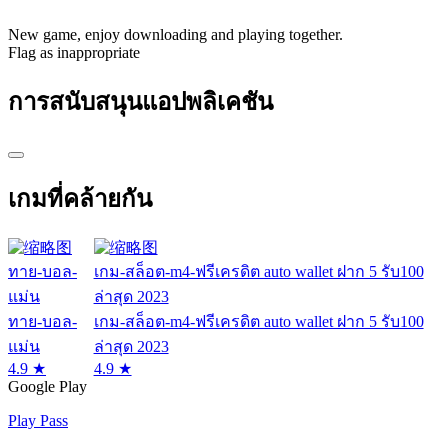
New game, enjoy downloading and playing together.
Flag as inappropriate
การสนับสนุนแอปพลิเคชัน
เกมที่คล้ายกัน
ทาย-บอล-
เกม-สล็อต-m4-ฟรีเครดิต auto wallet ฝาก 5 รับ100
แม่น
ล่าสุด 2023
ทาย-บอล-
เกม-สล็อต-m4-ฟรีเครดิต auto wallet ฝาก 5 รับ100
แม่น
ล่าสุด 2023
4.9 ★
4.9 ★
Google Play
Play Pass