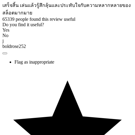
เสร็จสิ้น เล่นแล้วรู้สึกลุ้นและประทับใจกับความหลากหลายของ
สล็อตมากมาย
65339 people found this review useful
Do you find it useful?
Yes
No
j
boldrose252
Flag as inappropriate