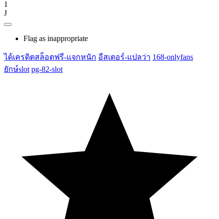
1
J
Flag as inappropriate
ได้เครดิตสล็อตฟรี-แจกหนัก
อีสเตอร์-แปลว่า
168-onlyfans
ยักษ์slot
pg-82-slot