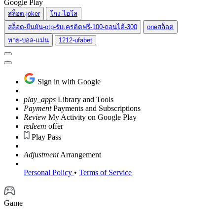
Google Play
สล็อต-joker
โกง-ไฮโล
สล็อต-ยืนยัน-otp-รับเครดิตฟรี-100-ถอนได้-300
oneสล็อต
ทาย-บอล-แม่น
1212-ufabet
Sign in with Google
play_apps
Library and Tools
Payment
Payments and Subscriptions
Review
My Activity on Google Play
redeem
offer
Play Pass
Adjustment
Arrangement
Personal Policy
•
Terms of Service
Game