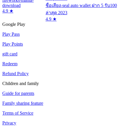
fireworks-mania-
download
ชื่อเสียง-seal auto wallet ฝาก 5 รับ100
4.9 ★
ล่าสุด 2023
4.9 ★
Google Play
Play Pass
Play Points
gift card
Redeem
Refund Policy
Children and family
Guide for parents
Family sharing feature
Terms of Service
Privacy