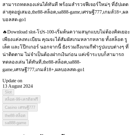
สามารถทดลองเล่นได้ทันที พร้อมสำรวจฟีเจอร์ใหม่ๆ ที่อัปเดต
ล่าสุดอยู่เสมอ,the88-สล็อต,sa888-game,เศรษฐี777,เกมส์18+,ผล
บอลสด-go1
🔥Download slot-โปร-100-เริ่มต้นความสนุกแบบไม่ต้องคิดเยอะ
เพียงแค่ลงทะเบียน คุณจะได้สัมผัสเกมหลากหลาย ทั้งสล็อต รู
เล็ต และโป๊กเกอร์ นอกจากนี้ ยังรวมถึงเกมกีฬารูปแบบต่างๆ ที่
น่าติดตาม ไม่จำเป็นต้องฝากเงินก่อน แค่เข้าระบบก็สามารถ
ทดลองเล่น ได้ทันที,the88-สล็อต,sa888-
game,เศรษฐี777,เกมส์18+,ผลบอลสด-go1
Update on
13 August 2024
Slot
สล็อต-99-เครดิตฟรี
Casino เศรษฐี777
the88-สล็อต
sa888-game