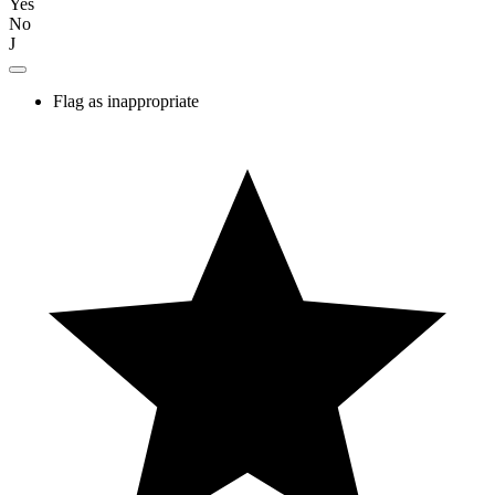
Yes
No
J
Flag as inappropriate