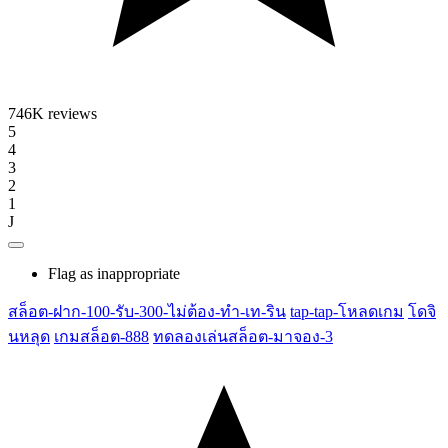
746K reviews
5
4
3
2
1
J
Flag as inappropriate
สล็อต-ฝาก-100-รับ-300-ไม่ต้อง-ทํา-เท-ริน
tap-tap-โหลดเกม
โดจิ
นหลุด
เกมสล็อต-888
ทดลองเล่นสล็อต-มาจอง-3