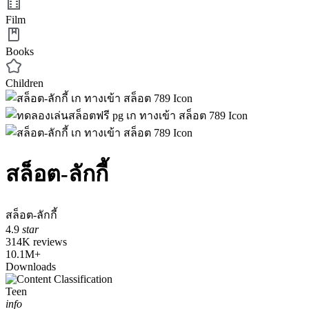
Film
Books
Children
สล็อต-ลักกี้
สล็อต-ลักกี้
4.9
star
314K reviews
10.1M+
Downloads
Teen
info