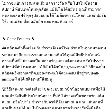
ไม่ว่าจะเป็นการสะสมแต้มแลกรางวัล หรือ โปรโมชั่นราย
สัปดาห์ ที่อัปเดตใหม่ทุกสัปแ แม้ยังไม่ได้สมัคร คุณก็สามารถ
ทดลองเล่นฟรี ทุกรูปแบบเกมได้ ไม่ต้องดาวน์โหลด แพลตฟอร์ม
ใช้งานเพลิน ทั้งบนมือถือ และ คอมพิวเตอร์
🌟 Game Features 🌟
🎮 สล็อต-ลักกี้-พร้อมกับสำรวจฟีเจอร์ใหม่ล่าสุดในทุกหมวดเกม
ระบบสมาชิกของเราออกแบบมาเพื่อให้คุณมีสิทธิประโยชน์
อย่างเต็มที่ ไม่ว่าจะเป็น ของขวัญ และแต้มสะสม หรือโปรราย
สัปดาห์ที่อัปเดตเสมอ แม้ยังไม่ได้สมัคร,gta-v-แจกฟรี,วิธีลองปั่น
สล็อตฟรี-แจกเครดิต,บอล-สด-4k,โค้ดpg-soft,เข้าสู่ระบบ-all-
member-ไม่ได้,สล็อต-หมีสีชมพู
🏆วิธีเล่น-เกมวงล้อเสี่ยงโชค-ระบบสมาชิกนี่ออกแบบมาเพื่อให้
คุณเข้าถึงสิทธิประโยชน์อย่างเต็มที่ ไม่ว่าจะเป็นของขวัญแต้ม
สะสม หรือโปรโมชั่นรายสัปดาห์ที่อัปเดตเสมอ แถม เล่นเกมที่
คุณชื่นชอบได้เลย ไม่โหลดแอป แพลตฟอร์มรองรับทั้งมือถือ