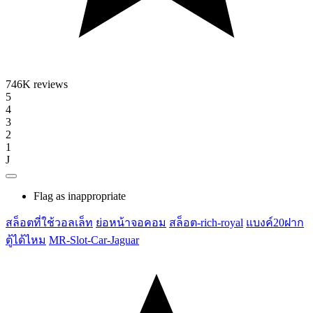
746K reviews
5
4
3
2
1
J
Flag as inappropriate
สล็อตที่ใช้วอลเล็ท
ย่อหน้าจอคอม
สล็อต-rich-royal
แบงค์20ฝาก
ตู้ได้ไหม
MR-Slot-Car-Jaguar