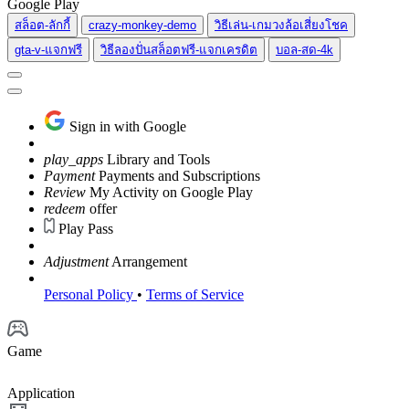
Google Play
สล็อต-ลักกี้
crazy-monkey-demo
วิธีเล่น-เกมวงล้อเสี่ยงโชค
gta-v-แจกฟรี
วิธีลองปั่นสล็อตฟรี-แจกเครดิต
บอล-สด-4k
Sign in with Google
play_apps
Library and Tools
Payment
Payments and Subscriptions
Review
My Activity on Google Play
redeem
offer
Play Pass
Adjustment
Arrangement
Personal Policy
•
Terms of Service
Game
Application