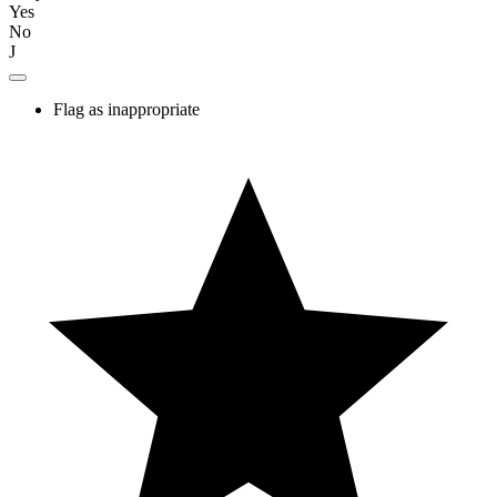
Yes
No
J
Flag as inappropriate