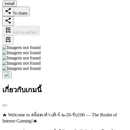
install
To share
Add to wishlist
เกี่ยวกับเกมนี้
🔥 Welcome to สล็อต-ทํา-เทิ-ร์-น-20-รับ100 — The Realm of
Intense Gaming!🔥