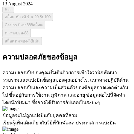
13 August 2024
Slot
สล็อต-ทํา-เทิ-ร์-น-20-รับ100
Casino มีเฮง888สล็อต
ตารางบอล-88
สล็อตทดทอง-วิธีเล่น
ความปลอดภัยของข้อมูล
ความปลอดภัยของคุณเริ่มต้นด้วยการเข้าใจว่านักพัฒนา
รวบรวมและแบ่งปันข้อมูลของคุณอย่างไร.
แนวทางปฏิบัติด้าน
ความปลอดภัยและความเป็นส่วนตัวของข้อมูลอาจแตกต่างกัน
ไป ขึ้นอยู่กับการใช้งาน ภูมิภาค และอายุ
ข้อมูลต่อไปนี้จัดทำ
โดยนักพัฒนา ซึ่งอาจได้รับการอัปเดตเป็นระยะๆ
ข้อมูลจะไม่ถูกแบ่งปันกับบุคคลที่สาม
เรียนรู้เพิ่มเติมเกี่ยวกับวิธีที่นักพัฒนาประกาศการแบ่งปัน