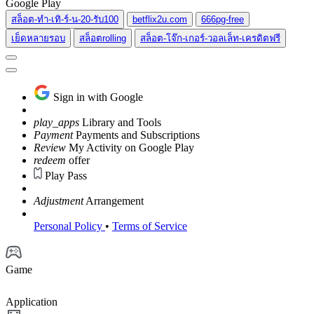
Google Play
สล็อต-ทํา-เทิ-ร์-น-20-รับ100
betflix2u.com
666pg-free
เย็ดหลายรอบ
สล็อตrolling
สล็อต-โจ๊ก-เกอร์-วอลเล็ท-เครดิตฟรี
Sign in with Google
play_apps
Library and Tools
Payment
Payments and Subscriptions
Review
My Activity on Google Play
redeem
offer
Play Pass
Adjustment
Arrangement
Personal Policy
•
Terms of Service
Game
Application