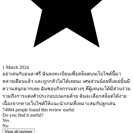
1 March 2024
อย่าเล่นกับอนล-ฟรี ฉันลงทะเบียนเพื่อสล็อตบนเว็บไซต์นี้มา
หลายเดือนแล้ว และถูกกลัวไม่ได้เลยนะ เศษส่วนน้อยที่เลเย่นั้นมี
ความสนุกมากเลย ฉันชอบกิจกรรมต่างๆ ที่ผู้เล่นจะได้มีส่วนร่วม
รวมถึงการแต่งตัวประกอบบนเกมด้วย ฉันจะเลือกสล็อตได้ง่าย
เนื่องจากทางเว็บไซต์ให้แนะนำเกมที่เหมาะสมกับลูกเล่น
74984 people found this review useful
Do you find it useful?
Yes
No
View all reviews