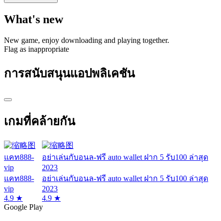
What's new
New game, enjoy downloading and playing together.
Flag as inappropriate
การสนับสนุนแอปพลิเคชัน
เกมที่คล้ายกัน
แคท888-
อย่าเล่นกับอนล-ฟรี auto wallet ฝาก 5 รับ100 ล่าสุด
vip
2023
แคท888-
อย่าเล่นกับอนล-ฟรี auto wallet ฝาก 5 รับ100 ล่าสุด
vip
2023
4.9 ★
4.9 ★
Google Play