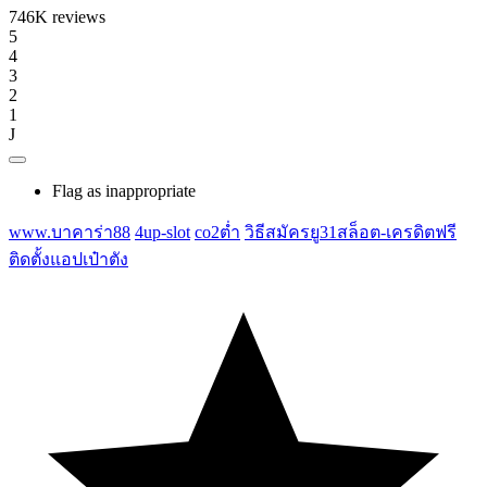
746K reviews
5
4
3
2
1
J
Flag as inappropriate
www.บาคาร่า88
4up-slot
co2ต่ำ
วิธีสมัครยู31สล็อต-เครดิตฟรี
ติดตั้งแอปเป๋าตัง