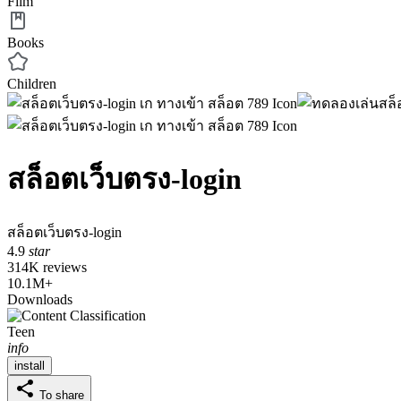
Film
Books
Children
สล็อตเว็บตรง-login
สล็อตเว็บตรง-login
4.9
star
314K reviews
10.1M+
Downloads
Teen
info
install
To share