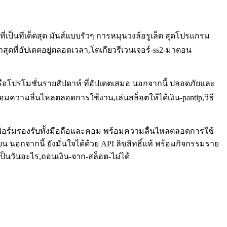
ี่เป็นทีเด็ดสุด มันส์แบบรัวๆ การหมุนวงล้อรูเล็ต สุดโปรแกรม
่าสุดที่อัปเดตอยู่ตลอดเวลา,โตเกียวรีเวนเจอร์-ss2-มาตอน
ือโปรโมชั่นรายสัปดาห์ ที่อัปเดตเสมอ นอกจากนี้ ปลอดภัยและ
อมความลื่นไหลตลอดการใช้งาน,เล่นสล็อตให้ได้เงิน-pantip,วิธี
ตฟอร์มรองรับทั้งมือถือและคอม พร้อมความลื่นไหลตลอดการใช้
 นอกจากนี้ ยังมั่นใจได้ด้วย API ลิขสิทธิ์แท้ พร้อมกิจกรรมราย
คมเป็นวันอะไร,ถอนเงิน-จาก-สล็อต-ไม่ได้