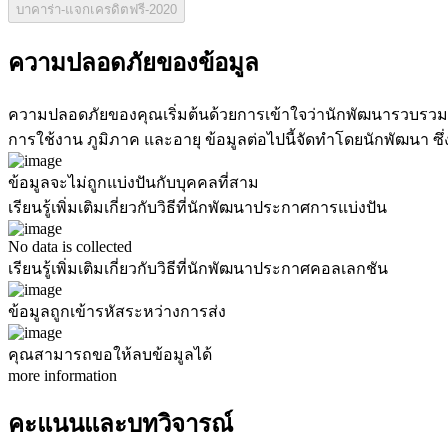
บาคาร่า-แจกเครดิตฟรี-2020
ความปลอดภัยของข้อมูล
ความปลอดภัยของคุณเริ่มต้นด้วยการเข้าใจว่านักพัฒนารวบรวม
การใช้งาน ภูมิภาค และอายุ
ข้อมูลต่อไปนี้จัดทำโดยนักพัฒนา ซึ
ข้อมูลจะไม่ถูกแบ่งปันกับบุคคลที่สาม
เรียนรู้เพิ่มเติมเกี่ยวกับวิธีที่นักพัฒนาประกาศการแบ่งปัน
No data is collected
เรียนรู้เพิ่มเติมเกี่ยวกับวิธีที่นักพัฒนาประกาศคอลเลกชัน
ข้อมูลถูกเข้ารหัสระหว่างการส่ง
คุณสามารถขอให้ลบข้อมูลได้
more information
คะแนนและบทวิจารณ์