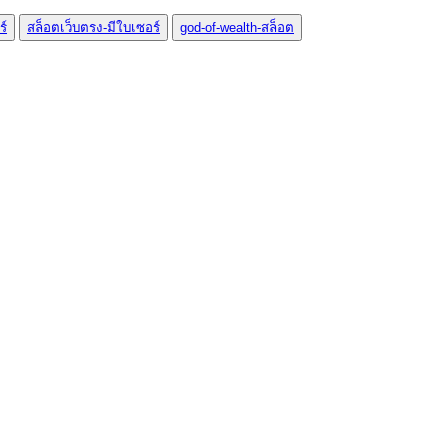
์
สล็อตเว็บตรง-มีใบเซอร์
god-of-wealth-สล็อต