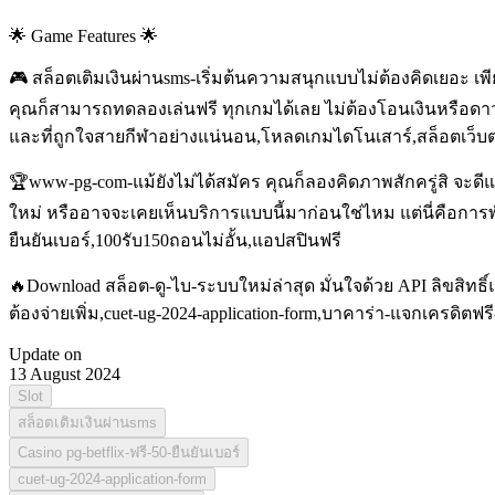
🌟 Game Features 🌟
🎮 สล็อตเติมเงินผ่านsms-เริ่มต้นความสนุกแบบไม่ต้องคิดเยอะ เพี
คุณก็สามารถทดลองเล่นฟรี ทุกเกมได้เลย ไม่ต้องโอนเงินหรือดาวน์โ
และที่ถูกใจสายกีฬาอย่างแน่นอน,โหลดเกมไดโนเสาร์,สล็อตเว็บตรง
🏆www-pg-com-แม้ยังไม่ได้สมัคร คุณก็ลองคิดภาพสักครู่สิ จะดี
ใหม่ หรืออาจจะเคยเห็นบริการแบบนี้มาก่อนใช่ไหม แต่นี่คือการพัฒ
ยืนยันเบอร์,100รับ150ถอนไม่อั้น,แอปสปินฟรี
🔥Download สล็อต-ดู-ไบ-ระบบใหม่ล่าสุด มั่นใจด้วย API ลิขสิทธิ์แ
ต้องจ่ายเพิ่ม,cuet-ug-2024-application-form,บาคาร่า-แจกเครดิตฟรี
Update on
13 August 2024
Slot
สล็อตเติมเงินผ่านsms
Casino pg-betflix-ฟรี-50-ยืนยันเบอร์
cuet-ug-2024-application-form