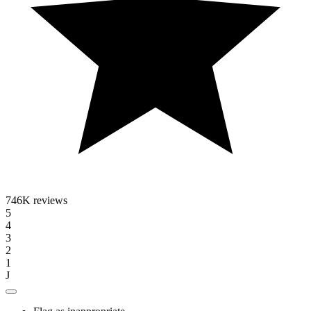
746K reviews
5
4
3
2
1
J