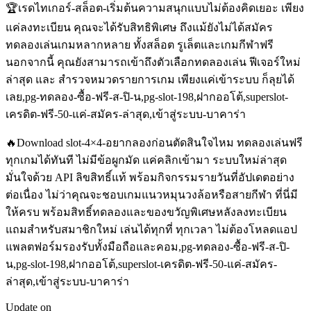
🏆เรดไทเกอร์-สล็อต-เริ่มต้นความสนุกแบบไม่ต้องคิดเยอะ เพียง
แค่ลงทะเบียน คุณจะได้รับสิทธิพิเศษ ถึงแม้ยังไม่ได้สมัคร
ทดลองเล่นเกมหลากหลาย ทั้งสล็อต รูเล็ตและเกมกีฬาฟรี
นอกจากนี้ คุณยังสามารถเข้าถึงตัวเลือกทดลองเล่น ฟีเจอร์ใหม่
ล่าสุด และ สำรวจหมวดรายการเกม เพียงแค่เข้าระบบ ก็ลุยได้
เลย,pg-ทดลอง-ซื้อ-ฟรี-ส-ปิ-น,pg-slot-198,ฝากออโต้,superslot-
เครดิต-ฟรี-50-แค่-สมัคร-ล่าสุด,เข้าสู่ระบบ-บาคาร่า
🔥Download slot-4×4-อยากลองก่อนตัดสินใจไหม ทดลองเล่นฟรี
ทุกเกมได้ทันที ไม่มีข้อผูกมัด แค่คลิกเข้ามา ระบบใหม่ล่าสุด
มั่นใจด้วย API ลิขสิทธิ์แท้ พร้อมกิจกรรมรายวันที่อัปเดตอย่าง
ต่อเนื่อง ไม่ว่าคุณจะชอบเกมแนวหมุนวงล้อหรือสายกีฬา ที่นี่มี
ให้ครบ พร้อมสิทธิ์ทดลองและของขวัญพิเศษหลังลงทะเบียน
แถมสำหรับสมาชิกใหม่ เล่นได้ทุกที่ ทุกเวลา ไม่ต้องโหลดแอป
แพลตฟอร์มรองรับทั้งมือถือและคอม,pg-ทดลอง-ซื้อ-ฟรี-ส-ปิ-
น,pg-slot-198,ฝากออโต้,superslot-เครดิต-ฟรี-50-แค่-สมัคร-
ล่าสุด,เข้าสู่ระบบ-บาคาร่า
Update on