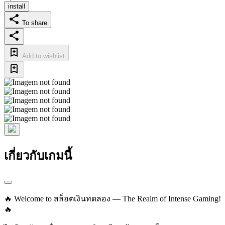
install
To share
Add to wishlist
เกี่ยวกับเกมนี้
🔥 Welcome to สล็อตเงินทดลอง — The Realm of Intense Gaming!
🔥