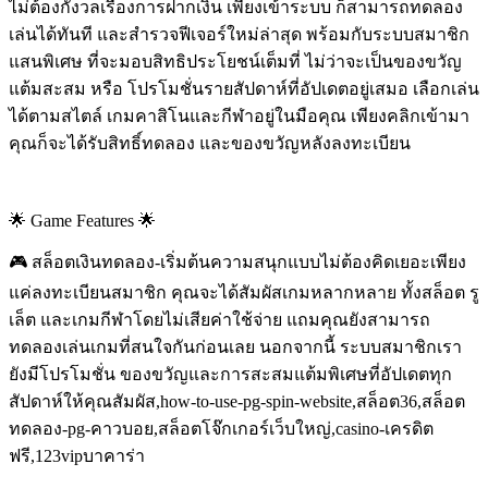
ไม่ต้องกังวลเรื่องการฝากเงิน เพียงเข้าระบบ ก็สามารถทดลอง
เล่นได้ทันที และสำรวจฟีเจอร์ใหม่ล่าสุด พร้อมกับระบบสมาชิก
แสนพิเศษ ที่จะมอบสิทธิประโยชน์เต็มที่ ไม่ว่าจะเป็นของขวัญ
แต้มสะสม หรือ โปรโมชั่นรายสัปดาห์ที่อัปเดตอยู่เสมอ เลือกเล่น
ได้ตามสไตล์ เกมคาสิโนและกีฬาอยู่ในมือคุณ เพียงคลิกเข้ามา
คุณก็จะได้รับสิทธิ์ทดลอง และของขวัญหลังลงทะเบียน
🌟 Game Features 🌟
🎮 สล็อตเงินทดลอง-เริ่มต้นความสนุกแบบไม่ต้องคิดเยอะเพียง
แค่ลงทะเบียนสมาชิก คุณจะได้สัมผัสเกมหลากหลาย ทั้งสล็อต รู
เล็ต และเกมกีฬาโดยไม่เสียค่าใช้จ่าย แถมคุณยังสามารถ
ทดลองเล่นเกมที่สนใจกันก่อนเลย นอกจากนี้ ระบบสมาชิกเรา
ยังมีโปรโมชั่น ของขวัญและการสะสมแต้มพิเศษที่อัปเดตทุก
สัปดาห์ให้คุณสัมผัส,how-to-use-pg-spin-website,สล็อต36,สล็อต
ทดลอง-pg-คาวบอย,สล็อตโจ๊กเกอร์เว็บใหญ่,casino-เครดิต
ฟรี,123vipบาคาร่า