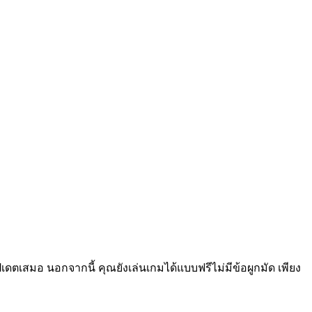
ดตเสมอ นอกจากนี้ คุณยังเล่นเกมได้แบบฟรีไม่มีข้อผูกมัด เพียง