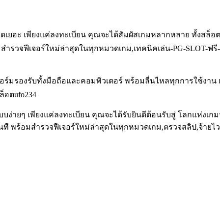
ดเยอะ เพียงแค่ลงทะเบียน คุณจะได้สัมผัสเกมหลากหลาย ทั้งสล็อต ร
สำรวจฟีเจอร์ใหม่ล่าสุดในทุกหมวดเกม,เทคนิคเล่น-PG-SLOT-ฟรี-เกม
ลตฟอร์มรองรับทั้งมือถือและคอมพิวเตอร์ พร้อมลื่นไหลทุกการใช้งา
ล็อตufo234
ง่ายๆ เพียงแค่ลงทะเบียน คุณจะได้รับยินดีต้อนรับสู่ โลกแห่งเกมห
นที พร้อมสำรวจฟีเจอร์ใหม่ล่าสุดในทุกหมวดเกม,ตรวจสลิป,จ้ายไว