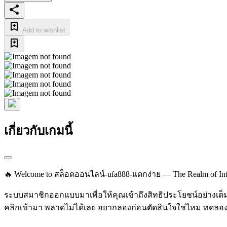
Add to wishlist
เกี่ยวกับเกมนี้
🔥 Welcome to สล็อตออนไลน์-ufa888-แตกง่าย — The Realm of In
ระบบสมาชิกออกแบบมาเพื่อให้คุณเข้าถึงสิทธิประโยชน์อย่างเต็มที
คลิกเข้ามา พลาดไม่ได้เลย อยากลองก่อนตัดสินใจใช่ไหม ทดลอ