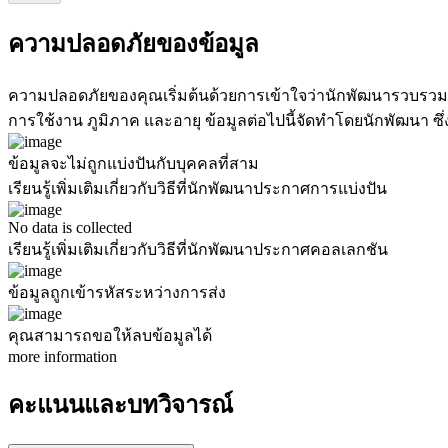
ความปลอดภัยของข้อมูล
ความปลอดภัยของคุณเริ่มต้นด้วยการเข้าใจว่านักพัฒนารวบรวม
การใช้งาน ภูมิภาค และอายุ
ข้อมูลต่อไปนี้จัดทำโดยนักพัฒนา ซึ
ข้อมูลจะไม่ถูกแบ่งปันกับบุคคลที่สาม
เรียนรู้เพิ่มเติมเกี่ยวกับวิธีที่นักพัฒนาประกาศการแบ่งปัน
No data is collected
เรียนรู้เพิ่มเติมเกี่ยวกับวิธีที่นักพัฒนาประกาศคอลเลกชัน
ข้อมูลถูกเข้ารหัสระหว่างการส่ง
คุณสามารถขอให้ลบข้อมูลได้
more information
คะแนนและบทวิจารณ์