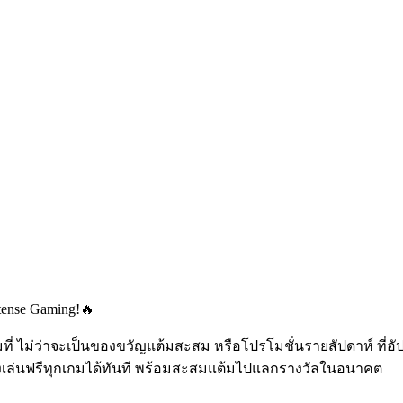
tense Gaming!🔥
่ ไม่ว่าจะเป็นของขวัญแต้มสะสม หรือโปรโมชั่นรายสัปดาห์ ที่อัปเ
งเล่นฟรีทุกเกมได้ทันที พร้อมสะสมแต้มไปแลกรางวัลในอนาคต