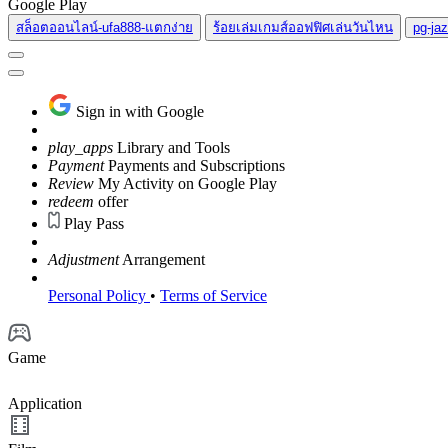
Google Play
สล็อตออนไลน์-ufa888-แตกง่าย
ร้อยเล่มเกมส์ออฟฟิศเล่นวันไหน
pg-jaz
Sign in with Google
play_apps
Library and Tools
Payment
Payments and Subscriptions
Review
My Activity on Google Play
redeem
offer
Play Pass
Adjustment
Arrangement
Personal Policy
•
Terms of Service
Game
Application