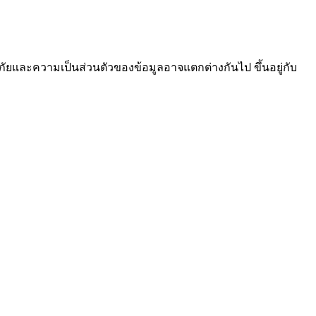
ยและความเป็นส่วนตัวของข้อมูลอาจแตกต่างกันไป ขึ้นอยู่กับ