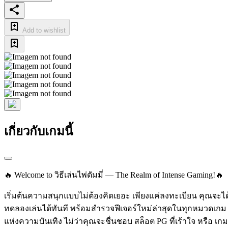
Add to wishlist
เกี่ยวกับเกมนี้
🔥 Welcome to วิธีเล่นไพ่ดัมมี่ — The Realm of Intense Gaming!🔥
เริ่มต้นความสนุกแบบไม่ต้องคิดเยอะ เพียงแค่ลงทะเบียน คุณจะได
ทดลองเล่นได้ทันที พร้อมสำรวจฟีเจอร์ใหม่ล่าสุดในทุกหมวดเกม นี
แห่งความบันเทิง ไม่ว่าคุณจะชื่นชอบ สล็อต PG ที่เร้าใจ หรือ เ