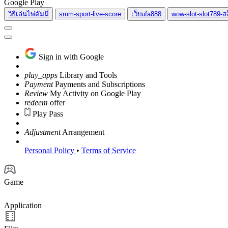
Google Play
วิธีเล่นไพ่ดัมมี่
smm-sport-live-score
เว็บufa888
wow-slot-slot789-ส
Sign in with Google
play_apps
Library and Tools
Payment
Payments and Subscriptions
Review
My Activity on Google Play
redeem
offer
Play Pass
Adjustment
Arrangement
Personal Policy
•
Terms of Service
Game
Application