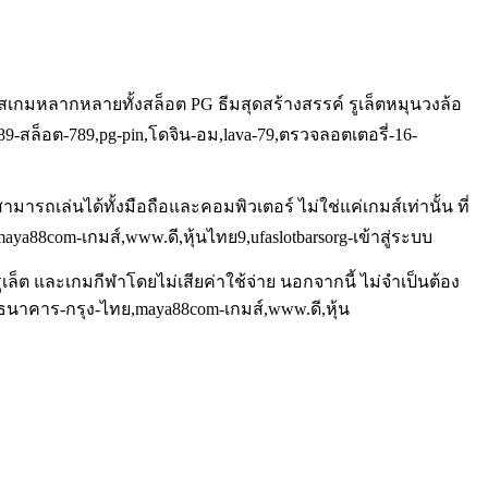
ัสเกมหลากหลายทั้งสล็อต PG ธีมสุดสร้างสรรค์ รูเล็ตหมุนวงล้อ
89-สล็อต-789,pg-pin,โดจิน-อม,lava-79,ตรวจลอตเตอรี่-16-
ารถเล่นได้ทั้งมือถือและคอมพิวเตอร์ ไม่ใช่แค่เกมส์เท่านั้น ที่
maya88com-เกมส์,www.ดี,หุ้นไทย9,ufaslotbarsorg-เข้าสู่ระบบ
เล็ต และเกมกีฬาโดยไม่เสียค่าใช้จ่าย นอกจากนี้ ไม่จำเป็นต้อง
-ธนาคาร-กรุง-ไทย,maya88com-เกมส์,www.ดี,หุ้น