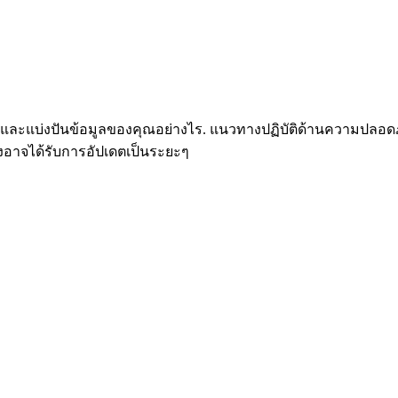
และแบ่งปันข้อมูลของคุณอย่างไร.
แนวทางปฏิบัติด้านความปลอดภั
่งอาจได้รับการอัปเดตเป็นระยะๆ