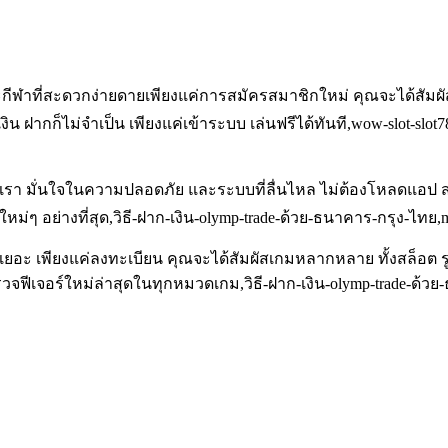
ละกีฬาที่สะดวกง่ายดายเพียงแค่การสมัครสมาชิกใหม่ คุณจะได้สัมผ
น ฝากก็ไม่จำเป็น เพียงแค่เข้าระบบ เล่นฟรีได้ทันที,wow-slot-slot7
องเรา มั่นใจในความปลอดภัย และระบบที่ลื่นไหล ไม่ต้องโหลดแอป สาม
หม่ๆ อย่างที่สุด,วิธี-ฝาก-เงิน-olymp-trade-ด้วย-ธนาคาร-กรุง-ไทย,
ดเยอะ เพียงแค่ลงทะเบียน คุณจะได้สัมผัสเกมหลากหลาย ทั้งสล็อต รู
จฟีเจอร์ใหม่ล่าสุดในทุกหมวดเกม,วิธี-ฝาก-เงิน-olymp-trade-ด้วย