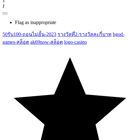
1
J
Flag as inappropriate
50รับ100-ถอนไม่อั้น-2023
รางวัลที่2-รางวัลละกี่บาท
bgod-
games-สล็อต
ak69now-สล็อต
logo-casino