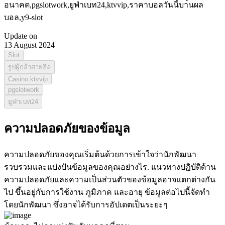
อนาคต,pgslotwork,ยูฟ่าเบท24,ktvvip,ราคาบอลวันนี้บา้นผล
บอล,y9-slot
Update on
13 August 2024
Slot
รูปผู้กล้าสายฮีล
Casino ktvvip
pgslotwork
ยูฟ่าเบท24
ความปลอดภัยของข้อมูล
ความปลอดภัยของคุณเริ่มต้นด้วยการเข้าใจว่านักพัฒนา
รวบรวมและแบ่งปันข้อมูลของคุณอย่างไร.
แนวทางปฏิบัติด้าน
ความปลอดภัยและความเป็นส่วนตัวของข้อมูลอาจแตกต่างกัน
ไป ขึ้นอยู่กับการใช้งาน ภูมิภาค และอายุ
ข้อมูลต่อไปนี้จัดทำ
โดยนักพัฒนา ซึ่งอาจได้รับการอัปเดตเป็นระยะๆ