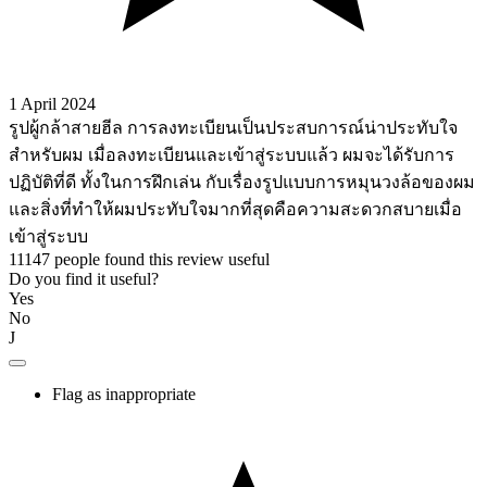
1 April 2024
รูปผู้กล้าสายฮีล การลงทะเบียนเป็นประสบการณ์น่าประทับใจ
สำหรับผม เมื่อลงทะเบียนและเข้าสู่ระบบแล้ว ผมจะได้รับการ
ปฏิบัติที่ดี ทั้งในการฝึกเล่น กับเรื่องรูปแบบการหมุนวงล้อของผม
และสิ่งที่ทำให้ผมประทับใจมากที่สุดคือความสะดวกสบายเมื่อ
เข้าสู่ระบบ
11147 people found this review useful
Do you find it useful?
Yes
No
J
Flag as inappropriate