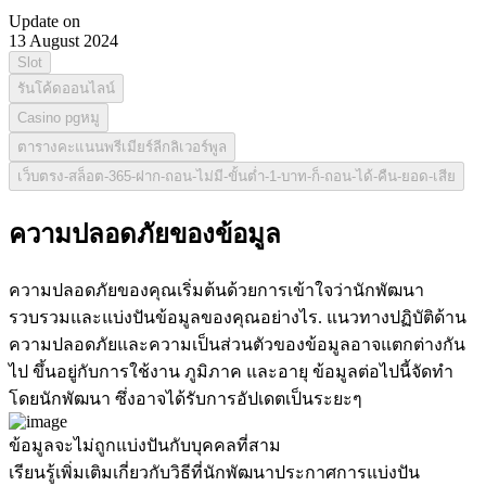
Update on
13 August 2024
Slot
รันโค้ดออนไลน์
Casino pgหมู
ตารางคะแนนพรีเมียร์ลีกลิเวอร์พูล
เว็บตรง-สล็อต-365-ฝาก-ถอน-ไม่มี-ขั้นต่ำ-1-บาท-ก็-ถอน-ได้-คืน-ยอด-เสีย
ความปลอดภัยของข้อมูล
ความปลอดภัยของคุณเริ่มต้นด้วยการเข้าใจว่านักพัฒนา
รวบรวมและแบ่งปันข้อมูลของคุณอย่างไร.
แนวทางปฏิบัติด้าน
ความปลอดภัยและความเป็นส่วนตัวของข้อมูลอาจแตกต่างกัน
ไป ขึ้นอยู่กับการใช้งาน ภูมิภาค และอายุ
ข้อมูลต่อไปนี้จัดทำ
โดยนักพัฒนา ซึ่งอาจได้รับการอัปเดตเป็นระยะๆ
ข้อมูลจะไม่ถูกแบ่งปันกับบุคคลที่สาม
เรียนรู้เพิ่มเติมเกี่ยวกับวิธีที่นักพัฒนาประกาศการแบ่งปัน