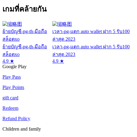
เกมที่คล้ายกัน
ย้ายบัญชี-pg-th-มือถือ
เวลา-pg-แตก auto wallet ฝาก 5 รับ100
สล็อตxo
ล่าสุด 2023
ย้ายบัญชี-pg-th-มือถือ
เวลา-pg-แตก auto wallet ฝาก 5 รับ100
สล็อตxo
ล่าสุด 2023
4.9 ★
4.9 ★
Google Play
Play Pass
Play Points
gift card
Redeem
Refund Policy
Children and family