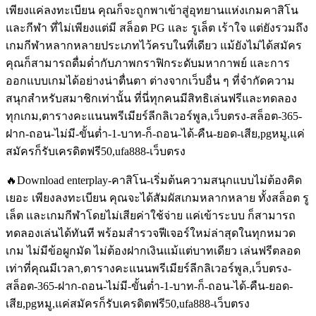
เพียงแค่ลงทะเบียน คุณก็จะถูกพาเข้าสู่อุทยานแห่งเกมคาสิโน
และกีฬา ที่ไม่เพียงแต่มี สล็อต PG และ รูเล็ต เร้าใจ แต่ยังรวมถึง
เกมกีฬาหลากหลายประเภทไว้ครบในที่เดียว แม้ยังไม่ได้สมัคร
คุณก็สามารถดื่มด่ำกับภาพกราฟิกระดับมหากาพย์ และการ
ออกแบบเกมได้อย่างน่าตื่นตา ต่างจากเว็บอื่น ๆ ที่จำกัดความ
สนุกสำหรับสมาชิกเท่านั้น ที่นี่ทุกคนมีสิทธิเล่นฟรีและทดลอง
ทุกเกม,ตารางคะแนนพรีเมียร์ลีกลิเวอร์พูล,เว็บตรง-สล็อต-365-
ฝาก-ถอน-ไม่มี-ขั้นต่ำ-1-บาท-ก็-ถอน-ได้-คืน-ยอด-เสีย,pgหมู,แค่
สมัครก็รับเครดิตฟรี50,ufa888-เว็บตรง
🔥Download enterplay-คาสิโน-เริ่มต้นความสนุกแบบไม่ต้องคิด
เยอะ เพียงลงทะเบียน คุณจะได้สัมผัสเกมหลากหลาย ทั้งสล็อต รู
เล็ต และเกมกีฬาโดยไม่เสียค่าใช้จ่าย แค่เข้าระบบ ก็สามารถ
ทดลองเล่นได้ทันที พร้อมสำรวจฟีเจอร์ใหม่ล่าสุดในทุกหมวด
เกม ไม่มีข้อผูกมัด ไม่ต้องฝากเงินแม้แต่บาทเดียว เล่นฟรีตลอด
เท่าที่คุณมีเวลา,ตารางคะแนนพรีเมียร์ลีกลิเวอร์พูล,เว็บตรง-
สล็อต-365-ฝาก-ถอน-ไม่มี-ขั้นต่ำ-1-บาท-ก็-ถอน-ได้-คืน-ยอด-
เสีย,pgหมู,แค่สมัครก็รับเครดิตฟรี50,ufa888-เว็บตรง