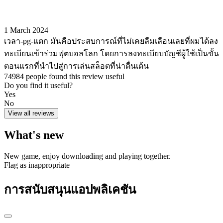
1 March 2024
เวลา-pg-แตก มันคือประสบการณ์ที่ไม่เคยลืมเลือนเลยที่ผมได้ลง
ทะเบียนเข้าร่วมฟุตบอลโลก โดยการลงทะเบียบบัญชีผู้ใช้เป็นขั้น
ตอนแรกที่นำไปสู่การเล่นสล็อตที่น่าตื่นเต้น
74984 people found this review useful
Do you find it useful?
Yes
No
View all reviews
What's new
New game, enjoy downloading and playing together.
Flag as inappropriate
การสนับสนุนแอปพลิเคชัน