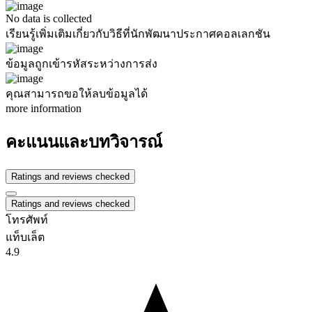
No data is collected
เรียนรู้เพิ่มเติมเกี่ยวกับวิธีที่นักพัฒนาประกาศคอลเลกชัน
ข้อมูลถูกเข้ารหัสระหว่างการส่ง
คุณสามารถขอให้ลบข้อมูลได้
more information
คะแนนและบทวิจารณ์
Ratings and reviews checked
Ratings and reviews checked
โทรศัพท์
แท็บเล็ต
4.9