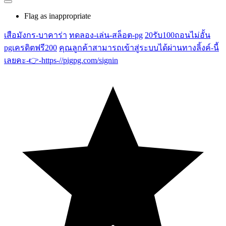
Flag as inappropriate
เสือมังกร-บาคาร่า
ทดลอง-เล่น-สล็อต-pg
20รับ100ถอนไม่อั้น
pgเครดิตฟรี200
คุณลูกค้าสามารถเข้าสู่ระบบได้ผ่านทางลิ้งค์-นี้
เลยคะ-👉-https-//pigpg.com/signin