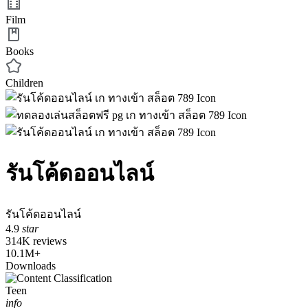
Film
Books
Children
รันโค้ดออนไลน์
รันโค้ดออนไลน์
4.9
star
314K reviews
10.1M+
Downloads
Teen
info