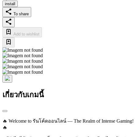
install
To share
Add to wishlist
เกี่ยวกับเกมนี้
🔥 Welcome to รันโค้ดออนไลน์ — The Realm of Intense Gaming!
🔥