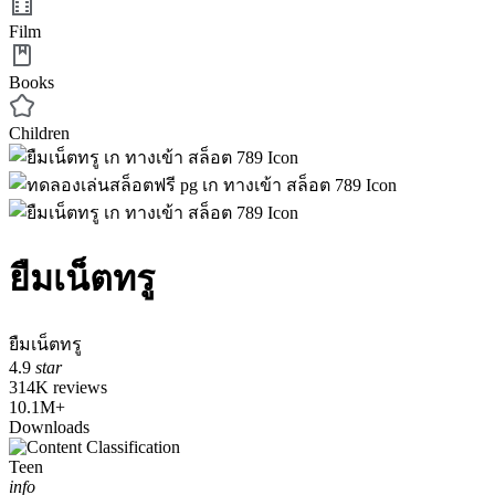
Film
Books
Children
ยืมเน็ตทรู
ยืมเน็ตทรู
4.9
star
314K reviews
10.1M+
Downloads
Teen
info