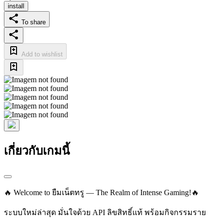
install
To share
Add to wishlist
เกี่ยวกับเกมนี้
🔥 Welcome to ยืมเน็ตทรู — The Realm of Intense Gaming!🔥
ระบบใหม่ล่าสุด มั่นใจด้วย API ลิขสิทธิ์แท้ พร้อมกิจกรรมราย