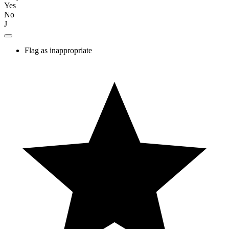
Yes
No
J
Flag as inappropriate