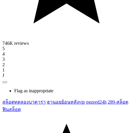
746K reviews
5
4
3
2
1
J
Flag as inappropriate
สล็อตทดลองบาคาร่า
ฮานอยย้อนหลังvip
pgzeed24h
289-สล็อต
ฟินสล็อต