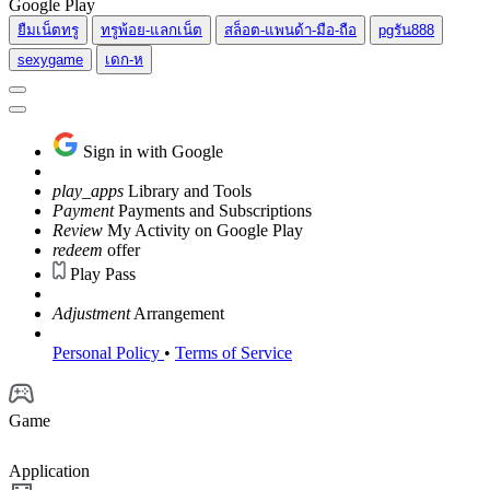
Google Play
ยืมเน็ตทรู
ทรูพ้อย-แลกเน็ต
สล็อต-แพนด้า-มือ-ถือ
pgรัน888
sexygame
เดก-ห
Sign in with Google
play_apps
Library and Tools
Payment
Payments and Subscriptions
Review
My Activity on Google Play
redeem
offer
Play Pass
Adjustment
Arrangement
Personal Policy
•
Terms of Service
Game
Application