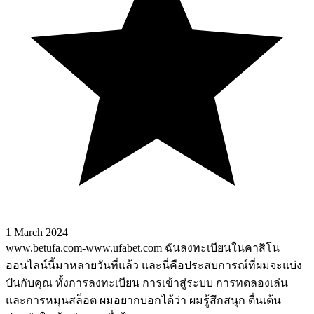
1 March 2024
www.betufa.com-www.ufabet.com ฉันลงทะเบียนในคาสิโน
ออนไลน์นี้มาหลายวันที่แล้ว และนี่คือประสบการณ์ที่ผมจะแบ่ง
ปันกับคุณ ทั้งการลงทะเบียน การเข้าสู่ระบบ การทดลองเล่น
และการหมุนสล็อต ผมอยากบอกได้ว่า ผมรู้สึกสนุก ตื่นเต้น