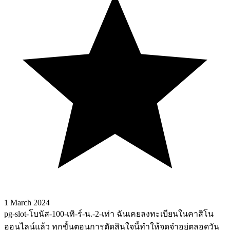
1 March 2024
pg-slot-โบนัส-100-เทิ-ร์-น.-2-เท่า ฉันเคยลงทะเบียนในคาสิโน
ออนไลน์แล้ว ทุกขั้นตอนการตัดสินใจนี้ทำให้จดจำอยู่ตลอดวัน