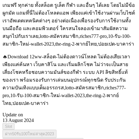
เกมฟรี ทุกค่าย ทั้งสล็อต รูเล็ต กีฬา และอื่นๆ ได้เลย โดยไม่มีข้อ
ผูกมัด แถมที่นี่ไม่ต้องโหลดแอพ เพียงแค่เข้าใช้งานผ่านเว็บไซต์
เราอัพเดตเทคนิคต่างๆ อย่างต่อเนื่องเพื่อรองรับการใช้งานทั้ง
บนมือถือ และคอมพิวเตอร์ ใครสนใจลองเข้ามาสัมผัสความ
สนุกไปกับเราเลย,lotto-สมัครสมาชิก,riches777-pro,10-รับ-100-
สมาชิก-ใหม่-wallet-2023,the-ring-2-พากย์ไทย,ปอยเปต-บาคาร่า
🔥Download 12ww-สล็อต-ไม่ต้องดาวน์โหลด ไม่ต้องเสียเวลา
เพียงแค่ค้นหา เว็บคาสิโน และเริ่มผลิกโชค ไม่ว่าจะเป็นสาย
เสี่ยงโชคหรือชอบความมันส์ของกีฬา ระบบ API ลิขสิทธิ์แท้
ของเรา พร้อมรองรับการเล่นบนอุปกรณ์ทุกชนิด รับประกัน
ความบันเทิงแบบเต็มอรรถรส,lotto-สมัครสมาชิก,riches777-
pro,10-รับ-100-สมาชิก-ใหม่-wallet-2023,the-ring-2-พากย์
ไทย,ปอยเปต-บาคาร่า
Update on
13 August 2024
Slot
ฝาก50รับ100ใหม่ล่าสุด2023