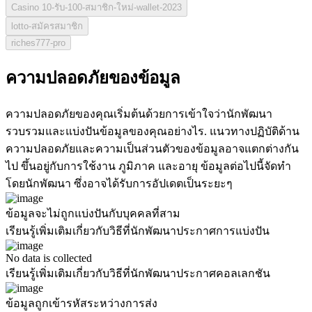
Casino 10-รับ-100-สมาชิก-ใหม่-wallet-2023
lotto-สมัครสมาชิก
riches777-pro
ความปลอดภัยของข้อมูล
ความปลอดภัยของคุณเริ่มต้นด้วยการเข้าใจว่านักพัฒนา
รวบรวมและแบ่งปันข้อมูลของคุณอย่างไร.
แนวทางปฏิบัติด้าน
ความปลอดภัยและความเป็นส่วนตัวของข้อมูลอาจแตกต่างกัน
ไป ขึ้นอยู่กับการใช้งาน ภูมิภาค และอายุ
ข้อมูลต่อไปนี้จัดทำ
โดยนักพัฒนา ซึ่งอาจได้รับการอัปเดตเป็นระยะๆ
ข้อมูลจะไม่ถูกแบ่งปันกับบุคคลที่สาม
เรียนรู้เพิ่มเติมเกี่ยวกับวิธีที่นักพัฒนาประกาศการแบ่งปัน
No data is collected
เรียนรู้เพิ่มเติมเกี่ยวกับวิธีที่นักพัฒนาประกาศคอลเลกชัน
ข้อมูลถูกเข้ารหัสระหว่างการส่ง