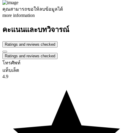
คุณสามารถขอให้ลบข้อมูลได้
more information
คะแนนและบทวิจารณ์
Ratings and reviews checked
Ratings and reviews checked
โทรศัพท์
แท็บเล็ต
4.9