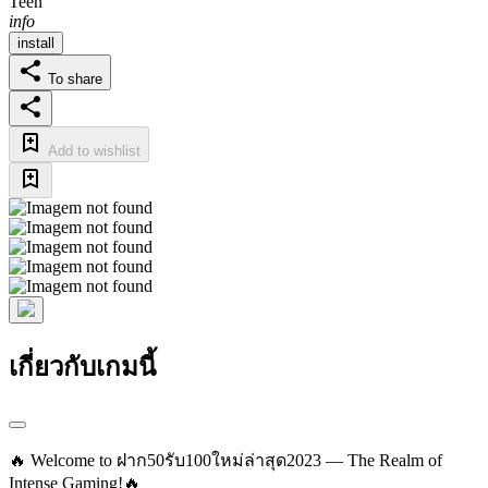
Teen
info
install
To share
Add to wishlist
เกี่ยวกับเกมนี้
🔥 Welcome to ฝาก50รับ100ใหม่ล่าสุด2023 — The Realm of
Intense Gaming!🔥