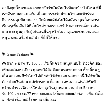
มาถึงจุดนี้หลายคนอาจสงสัยว่ามันมีอะไรพิเศษบ้างใช่ไหม ที่นี่
เรามีระบบสะสมแต้ม เพื่อแลกรางวัลน่าสนใจและเข้าร่วม
กิจกรรมสุดพิเศษต่างๆ อีกด้วยแม้ยังไม่ได้สมัคร คุณก็สามารถ
เรียนรู้เพิ่มเติมได้ที่เว็บไซต์ของเรา แชร์ประสบการณ์การเล่น
เกม และพูดคุยกับผู้เล่นคนอื่นๆ หรือไม่ว่าคุณจะชอบเกมแนว
หมุนวงล้อหรือสายกีฬา ที่นี่มีให้ครบ
🌟 Game Features 🌟
🎮 ฝาก-9-บาท-รับ-100-pg-เริ่มต้นความสนุกแบบไม่ต้องคิดเยอะ
เพียงแค่ลงทะเบียน คุณจะได้สัมผัสเกมหลากหลาย ทั้งสล็อต รู
เล็ต และเกมกีฬาโดยไม่เสียค่าใช้จ่ายเลย นอกจากนี้ ไม่จำเป็น
ต้องฝากเงินก่อน แค่เข้าระบบ ก็สามารถทดลองเล่นได้ทันที
พร้อมสำรวจฟีเจอร์ใหม่ล่าสุดในทุกหมวดเกม,ฝาก-5-บาท-
รับ-100-วอ-เลท,77-evo.com,messiสล็อต,automebet.com,พีเอสเอ็ม-
มากัสซาร์,มายฮีโร่อคาเดเมีย-xxx