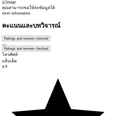
คุณสามารถขอให้ลบข้อมูลได้
more information
คะแนนและบทวิจารณ์
Ratings and reviews checked
Ratings and reviews checked
โทรศัพท์
แท็บเล็ต
4.9