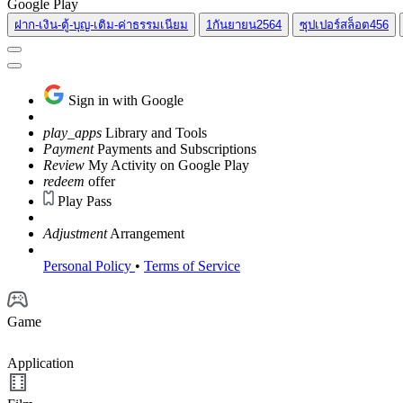
Google Play
ฝาก-เงิน-ตู้-บุญ-เติม-ค่าธรรมเนียม
1กันยายน2564
ซุปเปอร์สล็อต456
Sign in with Google
play_apps
Library and Tools
Payment
Payments and Subscriptions
Review
My Activity on Google Play
redeem
offer
Play Pass
Adjustment
Arrangement
Personal Policy
•
Terms of Service
Game
Application