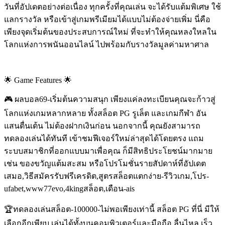
วันที่อัปเดตอย่างต่อเนื่อง ทุกครั้งที่คุณเล่น จะได้รับแต้มพิเศษ ใช้
แลกรางวัล หรือเข้าสู่เกมพรีเมียมได้แบบไม่ต้องจ่ายเพิ่ม นี่คือ
เพียงจุดเริ่มต้นของประสบการณ์ใหม่ ที่จะทำให้คุณหลงใหลใน
โลกแห่งการพนันออนไลน์ ไปพร้อมกับรางวัลมูลค่ามหาศาล
🌟 Game Features 🌟
🎮 ผลบอล69-เริ่มต้นความสนุก เพียงแค่ลงทะเบียนคุณจะก้าวสู่
โลกแห่งเกมหลากหลาย ทั้งสล็อต PG รูเล็ต และเกมกีฬา อัน
แสนตื่นเต้น ไม่ต้องฝากเงินก่อน นอกจากนี้ คุณยังสามารถ
ทดลองเล่นได้ทันที เข้าชมฟีเจอร์ใหม่ล่าสุดได้โดยตรง แถม
ระบบสมาชิกที่ออกแบบมาเพื่อคุณ ก็มีสิทธิประโยชน์มากมาย
เช่น ของขวัญแต้มสะสม หรือโปรโมชั่นรายสัปดาห์ที่อัปเดต
เสมอ,วิธีสมัครรับฟรีเครดิต,สูตรสล็อตแตกง่าย-รีวิวเกม,โปร-
ufabet,www77evo,4kingสล็อต,เดือน-ais
🏆ทดลองเล่นสล็อต-100000-ไม่พอเพียงเท่านี้ สล็อต PG ที่นี่ มีให้
เลือกอีกเพียบ เล่นได้ทั้งบนคอมพิวเตอร์และมือถือ ลื่นไหล เร็ว