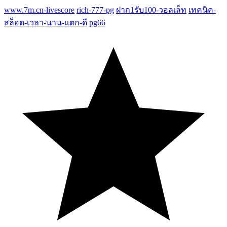
www.7m.cn-livescore
rich-777-pg
ฝาก1รับ100-วอลเล็ท
เทคนิค-
สล็อต-เวลา-นาน-แตก-ดี
pg66