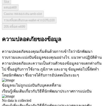
Slot
ผลบอล69
Casino ทดลองเล่น-amb-slot
รวมสล็อตเติมtrue-wallet-ฝาก10รับ100
205-สล็อต-e699
ความปลอดภัยของข้อมูล
ความปลอดภัยของคุณเริ่มต้นด้วยการเข้าใจว่านักพัฒนา
รวบรวมและแบ่งปันข้อมูลของคุณอย่างไร.
แนวทางปฏิบัติด้าน
ความปลอดภัยและความเป็นส่วนตัวของข้อมูลอาจแตกต่างกัน
ไป ขึ้นอยู่กับการใช้งาน ภูมิภาค และอายุ
ข้อมูลต่อไปนี้จัดทำ
โดยนักพัฒนา ซึ่งอาจได้รับการอัปเดตเป็นระยะๆ
ข้อมูลจะไม่ถูกแบ่งปันกับบุคคลที่สาม
เรียนรู้เพิ่มเติมเกี่ยวกับวิธีที่นักพัฒนาประกาศการแบ่งปัน
No data is collected
เรียนรู้เพิ่มเติมเกี่ยวกับวิธีที่นักพัฒนาประกาศคอลเลกชัน