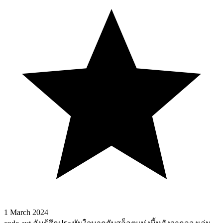
1 March 2024