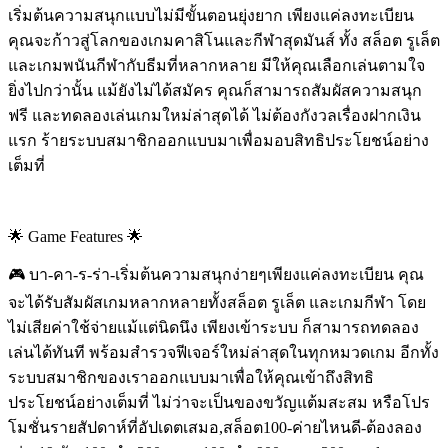
เริ่มต้นความสนุกแบบไม่มีขั้นตอนยุ่งยาก เพียงแค่ลงทะเบียน
คุณจะก้าวสู่โลกของเกมคาสิโนและกีฬาสุดมันส์ ทั้ง สล็อต รูเล็ต
และเกมพนันกีฬากับธีมที่หลากหลาย มีให้คุณเลือกเล่นตามใจ
ยิ่งไปกว่านั้น แม้ยังไม่ได้สมัคร คุณก็สามารถสัมผัสความสนุก
ฟรี และทดลองเล่นเกมใหม่ล่าสุดได้ ไม่ต้องกังวลเรื่องฝากเงิน
แรก ร้ายระบบสมาชิกออกแบบมาเพื่อมอบสิทธิประโยชน์อย่าง
เต็มที่
🌟 Game Features 🌟
🎮 บา-คา-ร-ร่า-เริ่มต้นความสนุกง่ายๆเพียงแค่ลงทะเบียน คุณ
จะได้รับสัมผัสเกมหลากหลายทั้งสล็อต รูเล็ต และเกมกีฬา โดย
ไม่เสียค่าใช้จ่ายแม้แต่นิดนึง เพียงเข้าระบบ ก็สามารถทดลอง
เล่นได้ทันที พร้อมสำรวจฟีเจอร์ใหม่ล่าสุดในทุกหมวดเกม อีกทั้ง
ระบบสมาชิกของเราออกแบบมาเพื่อให้คุณเข้าถึงสิทธิ
ประโยชน์อย่างเต็มที่ ไม่ว่าจะเป็นของขวัญแต้มสะสม หรือโปร
โมชั่นรายสัปดาห์ที่อัปเดตเสมอ,สล็อต100-ค่ายไหนดี-ต้องลอง