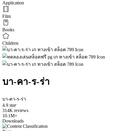
Application
Film
Books
Children
บา-คา-ร-ร่า
บา-คา-ร-ร่า
4.9
star
314K reviews
10.1M+
Downloads