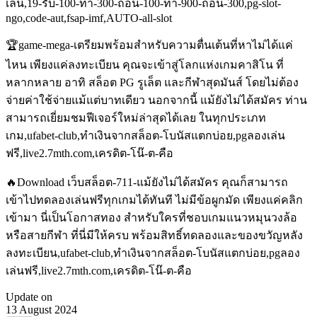
เล่น,19-รับ-100-ทํา-300-ถอน-100-ทํา-900-ถอน-300,pg-slot-
ngo,code-aut,fsap-imf,AUTO-all-slot
🏆game-mega-เตรียมพร้อมสำหรับความตื่นเต้นที่หาไม่ได้แค่
ไหน เพียงแค่ลงทะเบียน คุณจะเข้าสู่โลกแห่งเกมคาสิโน ที่
หลากหลาย อาทิ สล็อต PG รูเล็ต และกีฬาสุดมันส์ โดยไม่ต้อง
จ่ายค่าใช้จ่ายแม้แต่บาทเดียว นอกจากนี้ แม้ยังไม่ได้สมัคร ท่าน
สามารถเยี่ยมชมฟีเจอร์ใหม่ล่าสุดได้เลย ในทุกประเภท
เกม,ufabet-club,ทำเงินจากสล็อต-โบนัสแตกบ่อย,pgลองเล่น
ฟรี,live2.7mth.com,เครดิต-โน๊-ต-คือ
🔥Download เว็บสล็อต-711-แม้ยังไม่ได้สมัคร คุณก็สามารถ
เข้าไปทดลองเล่นฟรีทุกเกมได้ทันที ไม่มีข้อผูกมัด เพียงแค่คลิก
เข้ามา นี่เป็นโอกาสทอง สำหรับใครที่ชอบเกมแนวหมุนวงล้อ
หรือสายกีฬา ที่นี่มีให้ครบ พร้อมสิทธิ์ทดลองและของขวัญหลัง
ลงทะเบียน,ufabet-club,ทำเงินจากสล็อต-โบนัสแตกบ่อย,pgลอง
เล่นฟรี,live2.7mth.com,เครดิต-โน๊-ต-คือ
Update on
13 August 2024