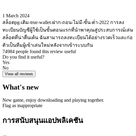
1 March 2024
สล็อตpg-เติม-true-wallet-ฝาก-ถอน-ไม่มี-ขั้น-ต่ํา-2022 การลง
ทะเบียนบัญชีผู้ใช้เป็นขั้นตอนแรกที่นำพาคุณสู่ประสบการณ์เล่น
สล็อตที่น่าตื่นเต้น ฉันสามารถลงทะเบียนได้อย่างรวดเร็วและก่อ
ตัวเป็นทีมผู้เข้าเล่นใหม่หลังจากเข้าระบบกัน
74984 people found this review useful
Do you find it useful?
Yes
No
View all reviews
What's new
New game, enjoy downloading and playing together.
Flag as inappropriate
การสนับสนุนแอปพลิเคชัน