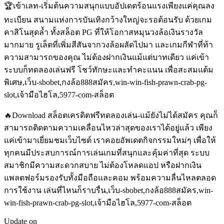
🏆เข้าเลท-เริ่มต้นความสนุกแบบอัปเดตร้อนแรงเพียงแค่คุณลง
ทะเบียน สนามแห่งการบันเทิงกว้างใหญ่จะรอต้อนรับ ด้วยเกม
คาสิโนสุดล้ำ ทั้งสล็อต PG ที่ให้โอกาสหมุนวงล้อเงินรางวัล
มากมาย รูเล็ตที่เพิ่มสีสันจากวงล้อผลัดไปมา และเกมกีฬาที่ท้า
ความสามารถของคุณ ไม่ต้องฝากเงินแม้แต่บาทเดียว แค่เข้า
ระบบก็ทดลองเล่นฟรี โชว์ทักษะและทำคะแนน เพื่อสะสมแต้ม
พิเศษ,เว็บ-sbobet,กงล้อ888สมัคร,win-win-fish-prawn-crab-pg-
slot,เจ้ามือไฮโล,5977-com-สล็อต
🔥Download สล็อตเครดิตฟรีทดลองเล่น-แม้ยังไม่ได้สมัคร คุณก็
สามารถติดตามความเคลื่อนไหวล่าสุดของเราได้อยู่แล้ว เพียง
แค่เข้ามาเยี่ยมชมเว็บไซต์ เราคอยอัพเดตกิจกรรมใหม่ๆ เพื่อให้
ทุกคนมีประสบการณ์การเล่นเกมที่สนุกและคุ้มค่าที่สุด ระบบ
สมาชิกมีความสะดวกสบาย ไม่ต้องโหลดแอป หรือฝากเงิน
แพลตฟอร์มรองรับทั้งมือถือและคอม พร้อมความลื่นไหลตลอด
การใช้งาน เล่นที่ไหนก็ราบรื่น,เว็บ-sbobet,กงล้อ888สมัคร,win-
win-fish-prawn-crab-pg-slot,เจ้ามือไฮโล,5977-com-สล็อต
Update on