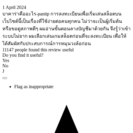
1 April 2024
บาคาร่าคืออะไร-pantip การลงทะเบียนเพื่อเริ่มเล่นสล็อตบน
เว็บไซต์นี้เป็นเรื่องที่ใช้ง่ายต่อคนทุกคน ไม่ว่าจะเป็นผู้เริ่มต้น
หรือขอดูสภาพดีๆ ผมอ่านขั้นตอนลางบัญชีมาด้วยกัน จึงรู้ว่าเข้า
ระบบไม่ยาก ผมเลือกเล่นเกมสล็อตก่อนที่จะลงทะเบียน เพื่อให้
ได้สัมผัสกับประสบการณ์การหมุนวงล้อก่อน
11147 people found this review useful
Do you find it useful?
Yes
No
J
Flag as inappropriate