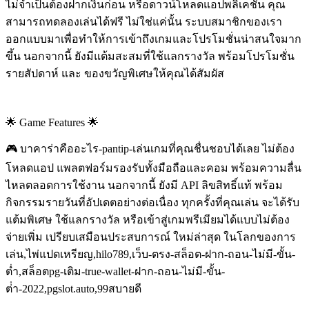
ไม่จำเป็นต้องฝากเงินก่อน หรือดาวน์โหลดแอปพลิเคชัน คุณ
สามารถทดลองเล่นได้ฟรี ไม่ใช่แค่นั้น ระบบสมาชิกของเรา
ออกแบบมาเพื่อทำให้การเข้าถึงเกมและโปรโมชั่นน่าสนใจมาก
ขึ้น นอกจากนี้ ยังมีแต้มสะสมที่ใช้แลกรางวัล พร้อมโปรโมชั่น
รายสัปดาห์ และ ของขวัญพิเศษให้คุณได้สัมผัส
🌟 Game Features 🌟
🎮 บาคาร่าคืออะไร-pantip-เล่นเกมที่คุณชื่นชอบได้เลย ไม่ต้อง
โหลดแอป แพลตฟอร์มรองรับทั้งมือถือและคอม พร้อมความลื่น
ไหลตลอดการใช้งาน นอกจากนี้ ยังมี API ลิขสิทธิ์แท้ พร้อม
กิจกรรมรายวันที่อัปเดตอย่างต่อเนื่อง ทุกครั้งที่คุณเล่น จะได้รับ
แต้มพิเศษ ใช้แลกรางวัล หรือเข้าสู่เกมพรีเมียมได้แบบไม่ต้อง
จ่ายเพิ่ม เปรียบเสมือนประสบการณ์ ใหม่ล่าสุด ในโลกของการ
เล่น,ไพ่แปดเหรียญ,hilo789,เว็บ-ตรง-สล็อต-ฝาก-ถอน-ไม่มี-ขั้น-
ต่ำ,สล็อตpg-เติม-true-wallet-ฝาก-ถอน-ไม่มี-ขั้น-
ต่ํา-2022,pgslot.auto,99สบายดี