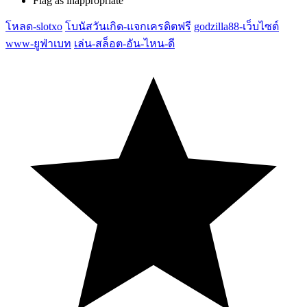
Flag as inappropriate
โหลด-slotxo
โบนัสวันเกิด-แจกเครดิตฟรี
godzilla88-เว็บไซต์
www-ยูฟ่าเบท
เล่น-สล็อต-อัน-ไหน-ดี