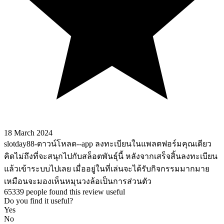
18 March 2024
slotday88-ดาวน์โหลด--app ลงทะเบียนในแพลตฟอร์มคุณเดียว
คิดไม่ถึงที่จะสนุกไปกับสล็อตพันธุ์นี้ หลังจากเสร็จสิ้นลงทะเบียน
แล้วเข้าระบบไปเลย เมื่ออยู่ในที่เล่นจะได้รับกิจกรรมมากมาย
เหมือนจะมองเห็นหมุนวงล้อเป็นการส่วนตัว
65339 people found this review useful
Do you find it useful?
Yes
No