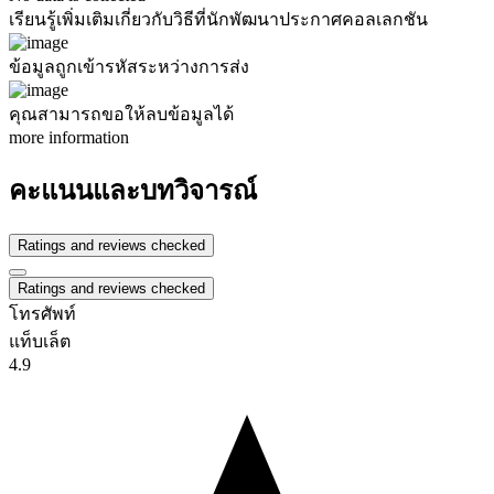
เรียนรู้เพิ่มเติมเกี่ยวกับวิธีที่นักพัฒนาประกาศคอลเลกชัน
ข้อมูลถูกเข้ารหัสระหว่างการส่ง
คุณสามารถขอให้ลบข้อมูลได้
more information
คะแนนและบทวิจารณ์
Ratings and reviews checked
Ratings and reviews checked
โทรศัพท์
แท็บเล็ต
4.9