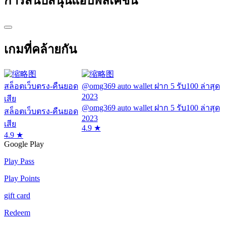
การสนับสนุนแอปพลิเคชัน
เกมที่คล้ายกัน
สล็อตเว็บตรง-คืนยอด
@omg369 auto wallet ฝาก 5 รับ100 ล่าสุด
2023
เสีย
@omg369 auto wallet ฝาก 5 รับ100 ล่าสุด
สล็อตเว็บตรง-คืนยอด
2023
เสีย
4.9 ★
4.9 ★
Google Play
Play Pass
Play Points
gift card
Redeem