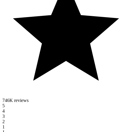
746K reviews
5
4
3
2
1