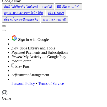
Google Play
ดัมมี่-ได้เงินจริง-ไม่ต้องฝาก-ถอนได้
พิธี-เปิด-งาน-กีฬา
สรุปคะแนนตารางพรีเมียร์ลีก
สล็อตufabet
สล็อตเว็บตรง-คืนยอดเสีย
เกมน่าเล่น-pc-ฟรี
Sign in with Google
play_apps
Library and Tools
Payment
Payments and Subscriptions
Review
My Activity on Google Play
redeem
offer
Play Pass
Adjustment
Arrangement
Personal Policy
•
Terms of Service
Game