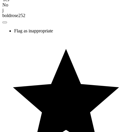
No
j
boldrose252
Flag as inappropriate