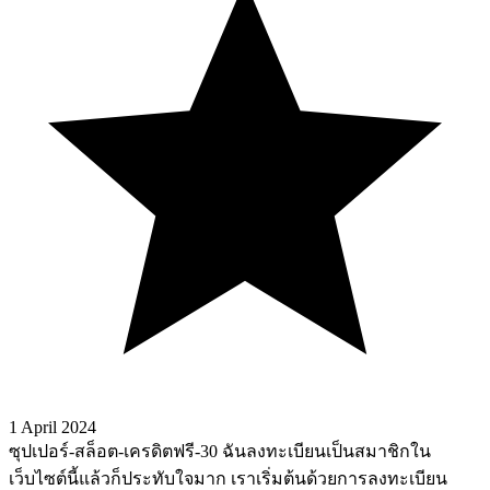
1 April 2024
ซุปเปอร์-สล็อต-เครดิตฟรี-30 ฉันลงทะเบียนเป็นสมาชิกใน
เว็บไซต์นี้แล้วก็ประทับใจมาก เราเริ่มต้นด้วยการลงทะเบียน