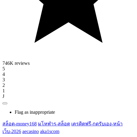
746K reviews
5
4
3
2
1
J
Flag as inappropriate
สล็อต-money168
มโหฬาร-สล็อต
เครดิตฟรี-กดรับเอง-หน้า
เว็บ-2026
aecasino
aka1scom