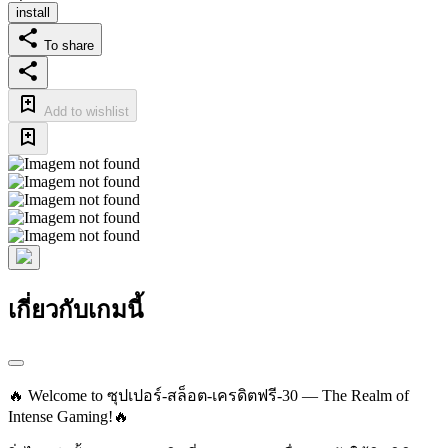
install
To share
Add to wishlist
เกี่ยวกับเกมนี้
🔥 Welcome to ซุปเปอร์-สล็อต-เครดิตฟรี-30 — The Realm of
Intense Gaming!🔥