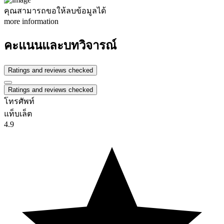
คุณสามารถขอให้ลบข้อมูลได้
more information
คะแนนและบทวิจารณ์
Ratings and reviews checked
Ratings and reviews checked
โทรศัพท์
แท็บเล็ต
4.9