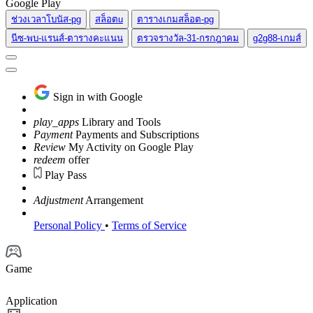
Google Play
ช่วงเวลาโบนัส-pg
สล็อตu
ตารางเกมสล็อต-pg
นีซ-พบ-แรนส์-ตารางคะแนน
ตรวจรางวัล-31-กรกฎาคม
g2g88-เกมส์
Sign in with Google
play_apps
Library and Tools
Payment
Payments and Subscriptions
Review
My Activity on Google Play
redeem
offer
Play Pass
Adjustment
Arrangement
Personal Policy
•
Terms of Service
Game
Application