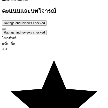
คะแนนและบทวิจารณ์
Ratings and reviews checked
Ratings and reviews checked
โทรศัพท์
แท็บเล็ต
4.9