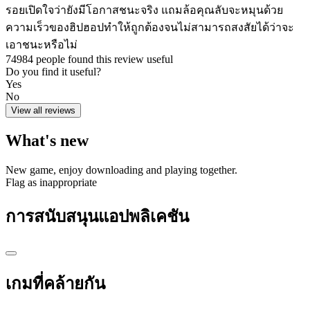
รอยเปิดใจว่ายังมีโอกาสชนะจริง แถมล้อคุณลับจะหมุนด้วย
ความเร็วของฮิปฮอปทำให้ถูกต้องจนไม่สามารถสงสัยได้ว่าจะ
เอาชนะหรือไม่
74984 people found this review useful
Do you find it useful?
Yes
No
View all reviews
What's new
New game, enjoy downloading and playing together.
Flag as inappropriate
การสนับสนุนแอปพลิเคชัน
เกมที่คล้ายกัน