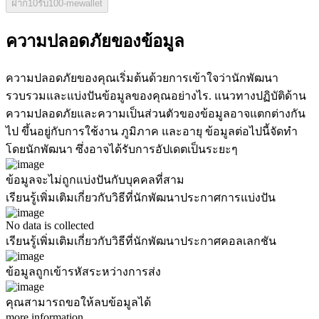
ฝาก10รับ100-mewallet
ความปลอดภัยของข้อมูล
ความปลอดภัยของคุณเริ่มต้นด้วยการเข้าใจว่านักพัฒนา
รวบรวมและแบ่งปันข้อมูลของคุณอย่างไร.
แนวทางปฏิบัติด้าน
ความปลอดภัยและความเป็นส่วนตัวของข้อมูลอาจแตกต่างกัน
ไป ขึ้นอยู่กับการใช้งาน ภูมิภาค และอายุ
ข้อมูลต่อไปนี้จัดทำ
โดยนักพัฒนา ซึ่งอาจได้รับการอัปเดตเป็นระยะๆ
ข้อมูลจะไม่ถูกแบ่งปันกับบุคคลที่สาม
เรียนรู้เพิ่มเติมเกี่ยวกับวิธีที่นักพัฒนาประกาศการแบ่งปัน
No data is collected
เรียนรู้เพิ่มเติมเกี่ยวกับวิธีที่นักพัฒนาประกาศคอลเลกชัน
ข้อมูลถูกเข้ารหัสระหว่างการส่ง
คุณสามารถขอให้ลบข้อมูลได้
more information