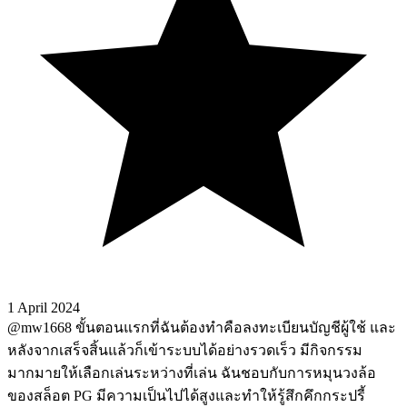
1 April 2024
@mw1668 ขั้นตอนแรกที่ฉันต้องทำคือลงทะเบียนบัญชีผู้ใช้ และ
หลังจากเสร็จสิ้นแล้วก็เข้าระบบได้อย่างรวดเร็ว มีกิจกรรม
มากมายให้เลือกเล่นระหว่างที่เล่น ฉันชอบกับการหมุนวงล้อ
ของสล็อต PG มีความเป็นไปได้สูงและทำให้รู้สึกคึกกระปรี้