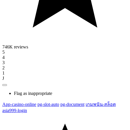
746K reviews
5
4
3
2
1
J
Flag as inappropriate
App-casino-online
pg-slot-auto
pg-document
เกมพนัน-สล็อต
asia999-login