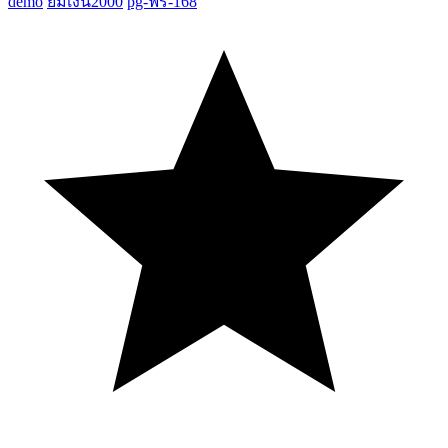
demo
ยืมเงิน2000
pg-ฟรี-168