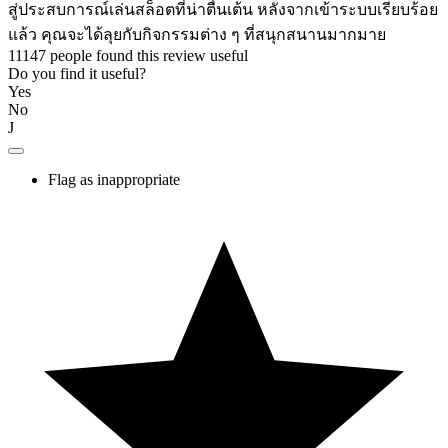
สู่ประสบการณ์เล่นสล็อตที่น่าตื่นเต้น หลังจากเข้าระบบเรียบร้อย
แล้ว คุณจะได้ลุยกับกิจกรรมต่าง ๆ ที่สนุกสนานมากมาย
11147 people found this review useful
Do you find it useful?
Yes
No
J
Flag as inappropriate