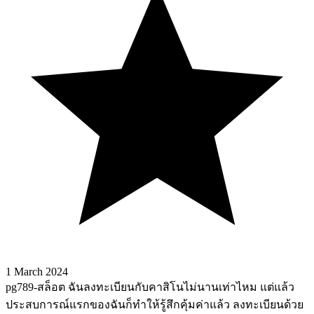
1 March 2024
pg789-สล็อต ฉันลงทะเบียนกับคาสิโนไม่นานเท่าไหม แต่แล้ว
ประสบการณ์แรกของฉันก็ทำให้รู้สึกคุ้มค่าแล้ว ลงทะเบียนด้วย