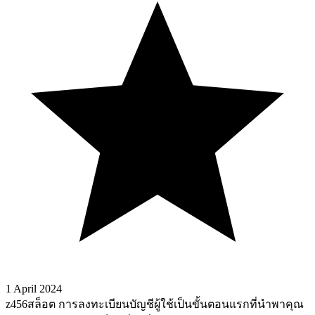
1 April 2024
z456สล็อต การลงทะเบียนบัญชีผู้ใช้เป็นขั้นตอนแรกที่นำพาคุณ