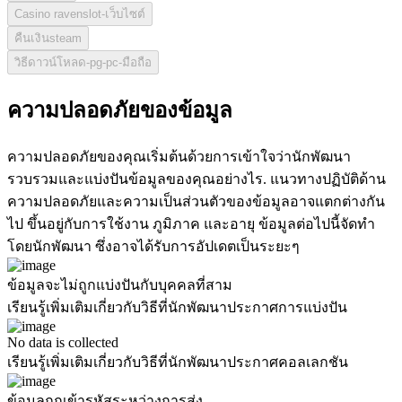
Casino ravenslot-เว็บไซต์
คืนเงินsteam
วิธีดาวน์โหลด-pg-pc-มือถือ
ความปลอดภัยของข้อมูล
ความปลอดภัยของคุณเริ่มต้นด้วยการเข้าใจว่านักพัฒนา
รวบรวมและแบ่งปันข้อมูลของคุณอย่างไร.
แนวทางปฏิบัติด้าน
ความปลอดภัยและความเป็นส่วนตัวของข้อมูลอาจแตกต่างกัน
ไป ขึ้นอยู่กับการใช้งาน ภูมิภาค และอายุ
ข้อมูลต่อไปนี้จัดทำ
โดยนักพัฒนา ซึ่งอาจได้รับการอัปเดตเป็นระยะๆ
ข้อมูลจะไม่ถูกแบ่งปันกับบุคคลที่สาม
เรียนรู้เพิ่มเติมเกี่ยวกับวิธีที่นักพัฒนาประกาศการแบ่งปัน
No data is collected
เรียนรู้เพิ่มเติมเกี่ยวกับวิธีที่นักพัฒนาประกาศคอลเลกชัน
ข้อมูลถูกเข้ารหัสระหว่างการส่ง