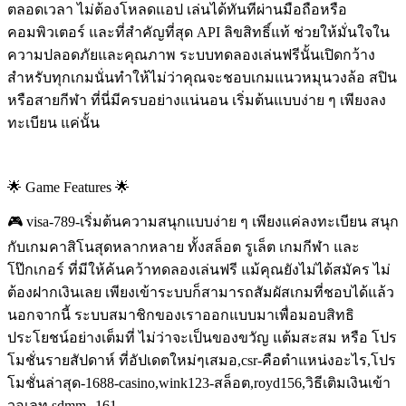
ตลอดเวลา ไม่ต้องโหลดแอป เล่นได้ทันทีผ่านมือถือหรือ
คอมพิวเตอร์ และที่สำคัญที่สุด API ลิขสิทธิ์แท้ ช่วยให้มั่นใจใน
ความปลอดภัยและคุณภาพ ระบบทดลองเล่นฟรีนั้นเปิดกว้าง
สำหรับทุกเกมนั่นทำให้ไม่ว่าคุณจะชอบเกมแนวหมุนวงล้อ สปิน
หรือสายกีฬา ที่นี่มีครบอย่างแน่นอน เริ่มต้นแบบง่าย ๆ เพียงลง
ทะเบียน แค่นั้น
🌟 Game Features 🌟
🎮 visa-789-เริ่มต้นความสนุกแบบง่าย ๆ เพียงแค่ลงทะเบียน สนุก
กับเกมคาสิโนสุดหลากหลาย ทั้งสล็อต รูเล็ต เกมกีฬา และ
โป๊กเกอร์ ที่มีให้ค้นคว้าทดลองเล่นฟรี แม้คุณยังไม่ได้สมัคร ไม่
ต้องฝากเงินเลย เพียงเข้าระบบก็สามารถสัมผัสเกมที่ชอบได้แล้ว
นอกจากนี้ ระบบสมาชิกของเราออกแบบมาเพื่อมอบสิทธิ
ประโยชน์อย่างเต็มที่ ไม่ว่าจะเป็นของขวัญ แต้มสะสม หรือ โปร
โมชั่นรายสัปดาห์ ที่อัปเดตใหม่ๆเสมอ,csr-คือตําแหน่งอะไร,โปร
โมชั่นล่าสุด-1688-casino,wink123-สล็อต,royd156,วิธีเติมเงินเข้า
วอเลท,sdmm--161