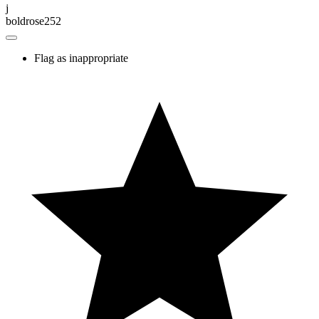
j
boldrose252
Flag as inappropriate