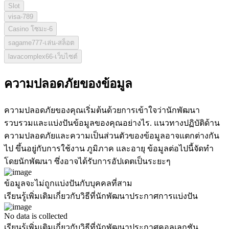
Slot
visa-789
Casino โซมะ-6
sagame777-เล่น-สล็อต
lavacomplex66-เว็บไซต์
ความปลอดภัยของข้อมูล
ความปลอดภัยของคุณเริ่มต้นด้วยการเข้าใจว่านักพัฒนา
รวบรวมและแบ่งปันข้อมูลของคุณอย่างไร.
แนวทางปฏิบัติด้าน
ความปลอดภัยและความเป็นส่วนตัวของข้อมูลอาจแตกต่างกัน
ไป ขึ้นอยู่กับการใช้งาน ภูมิภาค และอายุ
ข้อมูลต่อไปนี้จัดทำ
โดยนักพัฒนา ซึ่งอาจได้รับการอัปเดตเป็นระยะๆ
ข้อมูลจะไม่ถูกแบ่งปันกับบุคคลที่สาม
เรียนรู้เพิ่มเติมเกี่ยวกับวิธีที่นักพัฒนาประกาศการแบ่งปัน
No data is collected
เรียนรู้เพิ่มเติมเกี่ยวกับวิธีที่นักพัฒนาประกาศคอลเลกชัน