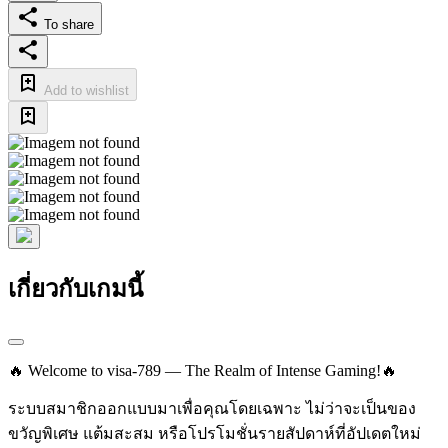
To share
Add to wishlist
เกี่ยวกับเกมนี้
🔥 Welcome to visa-789 — The Realm of Intense Gaming!🔥
ระบบสมาชิกออกแบบมาเพื่อคุณโดยเฉพาะ ไม่ว่าจะเป็นของ
ขวัญพิเศษ แต้มสะสม หรือโปรโมชั่นรายสัปดาห์ที่อัปเดตใหม่