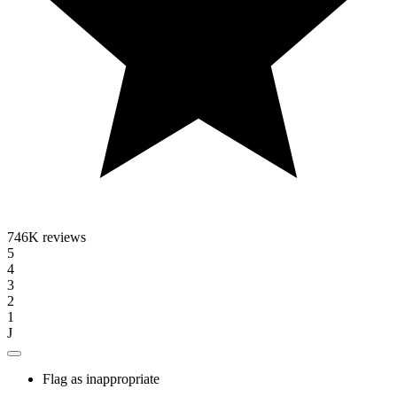
746K reviews
5
4
3
2
1
J
Flag as inappropriate