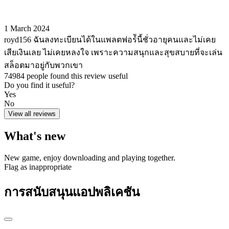
1 March 2024
royd156 ฉันลงทะเบียนได้ในแพลตฟอร์้นี้ชั่วอายุคนและไม่เคย
เสียเงินเลย ไม่เคยหลงใจ เพราะความสนุกและสุขสบายที่จะเล่น
สล็อตมาอยู่กับพวกเขา
74984 people found this review useful
Do you find it useful?
Yes
No
View all reviews
What's new
New game, enjoy downloading and playing together.
Flag as inappropriate
การสนับสนุนแอปพลิเคชัน