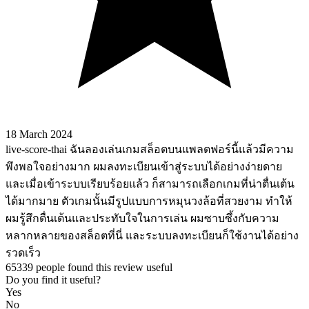
18 March 2024
live-score-thai ฉันลองเล่นเกมสล็อตบนแพลตฟอร์นี้แล้วมีความ
พึงพอใจอย่างมาก ผมลงทะเบียนเข้าสู่ระบบได้อย่างง่ายดาย
และเมื่อเข้าระบบเรียบร้อยแล้ว ก็สามารถเลือกเกมที่น่าตื่นเต้น
ได้มากมาย ตัวเกมนั้นมีรูปแบบการหมุนวงล้อที่สวยงาม ทำให้
ผมรู้สึกตื่นเต้นและประทับใจในการเล่น ผมซาบซึ้งกับความ
หลากหลายของสล็อตที่นี่ และระบบลงทะเบียนก็ใช้งานได้อย่าง
รวดเร็ว
65339 people found this review useful
Do you find it useful?
Yes
No