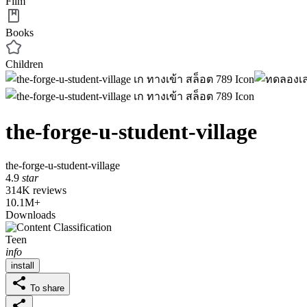
Film
Books
Children
the-forge-u-student-village
the-forge-u-student-village
4.9
star
314K reviews
10.1M+
Downloads
Teen
info
install
To share