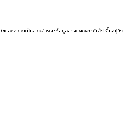
ยและความเป็นส่วนตัวของข้อมูลอาจแตกต่างกันไป ขึ้นอยู่กับ