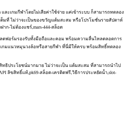
เล็ต และเกมกีฬาโดยไม่เสียค่าใช้จ่าย แค่เข้าระบบ ก็สามารถทดลอง
ต็มที่ ไม่ว่าจะเป็นของขวัญแต้มสะสม หรือโปรโมชั่นรายสัปดาห์
องฝาก-ไม่ต้องแชร์,mars-444-สล็อต
อป พลตฟอร์มรองรับทั้งมือถือและคอม พร้อมความลื่นไหลตลอดการ
อบเกมแนวหมุนวงล้อหรือสายกีฬา ที่นี่มีให้ครบ พร้อมสิทธิ์ทดลอง
สสิทธิประโยชน์มากมาย ไม่ว่าจะเป็น แต้มสะสม ที่สามารถนำไป
ลิขสิทธิ์แท้,pk69-สล็อต-เครดิตฟรี,วิธีการประหยัดน้ำ,slot-