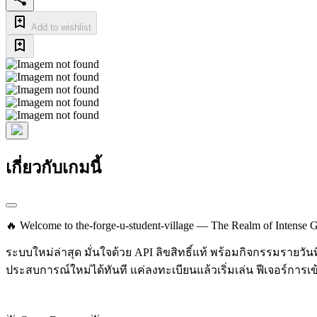
Add to wishlist
เกี่ยวกับเกมนี้
🔥 Welcome to the-forge-u-student-village — The Realm of Intense
ระบบใหม่ล่าสุด มั่นใจด้วย API ลิขสิทธิ์แท้ พร้อมกิจกรรมรายวันที่
ประสบการณ์ใหม่ได้ทันที แค่ลงทะเบียนแล้วเริ่มเล่น ฟีเจอร์การเข้