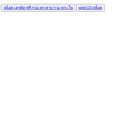
สล็อต-เครดิต-ฟรี-รวม-ทุก-ค่าย-รวม-ทุก-เว็บ
wink123-สล็อต