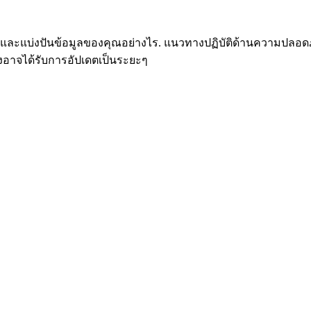
และแบ่งปันข้อมูลของคุณอย่างไร.
แนวทางปฏิบัติด้านความปลอดภั
่งอาจได้รับการอัปเดตเป็นระยะๆ