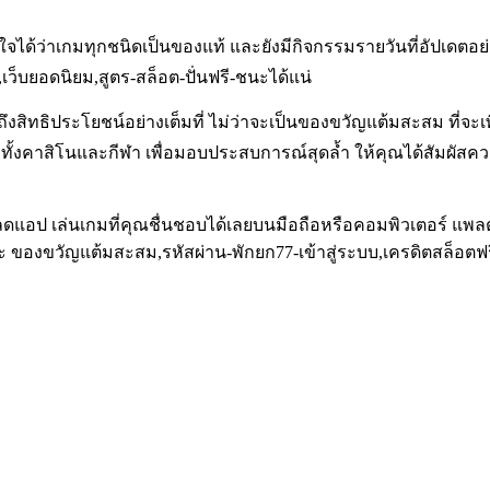
 มั่นใจได้ว่าเกมทุกชนิดเป็นของแท้ และยังมีกิจกรรมรายวันที่อัปเดต
,เว็บยอดนิยม,สูตร-สล็อต-ปั่นฟรี-ชนะได้แน่
ิทธิประโยชน์อย่างเต็มที่ ไม่ว่าจะเป็นของขวัญแต้มสะสม ที่จะเพ
ั้งคาสิโนและกีฬา เพื่อมอบประสบการณ์สุดล้ำ ให้คุณได้สัมผัสควา
ลดแอป เล่นเกมที่คุณชื่นชอบได้เลยบนมือถือหรือคอมพิวเตอร์ แพลตฟ
ขวัญแต้มสะสม,รหัสผ่าน-พักยก77-เข้าสู่ระบบ,เครดิตสล็อตฟรี-ไม