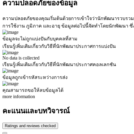
ความปลอดภัยของข้อมูล
ความปลอดภัยของคุณเริ่มต้นด้วยการเข้าใจว่านักพัฒนารวบรวม
การใช้งาน ภูมิภาค และอายุ
ข้อมูลต่อไปนี้จัดทำโดยนักพัฒนา ซึ
ข้อมูลจะไม่ถูกแบ่งปันกับบุคคลที่สาม
เรียนรู้เพิ่มเติมเกี่ยวกับวิธีที่นักพัฒนาประกาศการแบ่งปัน
No data is collected
เรียนรู้เพิ่มเติมเกี่ยวกับวิธีที่นักพัฒนาประกาศคอลเลกชัน
ข้อมูลถูกเข้ารหัสระหว่างการส่ง
คุณสามารถขอให้ลบข้อมูลได้
more information
คะแนนและบทวิจารณ์
Ratings and reviews checked