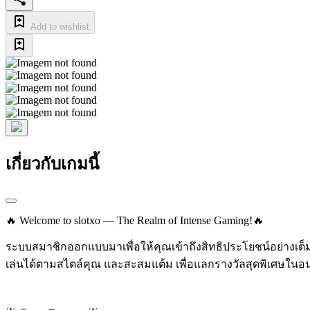
Add to wishlist
เกี่ยวกับเกมนี้
🔥 Welcome to slotxo — The Realm of Intense Gaming!🔥
ระบบสมาชิกออกแบบมาเพื่อให้คุณเข้าถึงสิทธิประโยชน์อย่างเต็มท
เล่นได้ตามสไตล์คุณ และสะสมแต้ม เพื่อแลกรางวัลสุดพิเศษใน