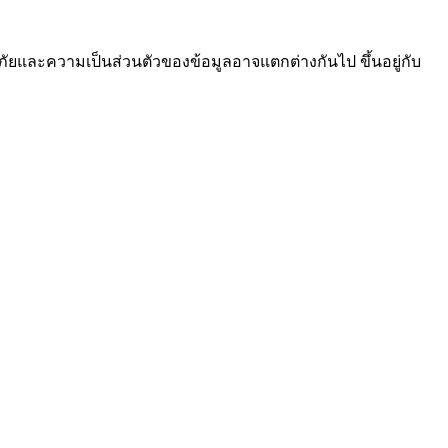
ยและความเป็นส่วนตัวของข้อมูลอาจแตกต่างกันไป ขึ้นอยู่กับ