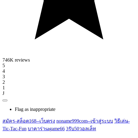
746K reviews
5
4
3
2
1
J
Flag as inappropriate
สมัคร-สล็อต168--เว็บตรง
noname999com--เข้าสู่ระบบ
วิธีเล่น-
Tic-Tac-Fun
บาคาร่าsagame66
3รับ50วอลเล็ท