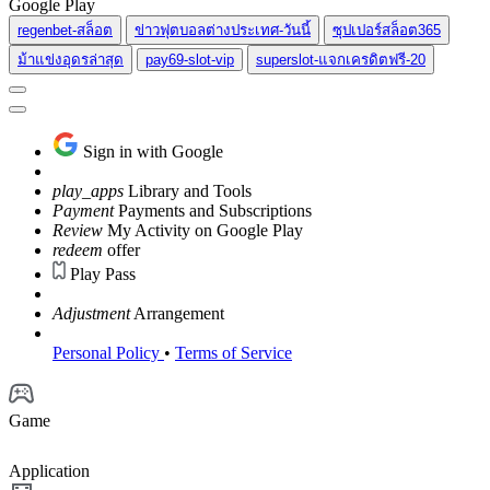
Google Play
regenbet-สล็อต
ข่าวฟุตบอลต่างประเทศ-วันนี้
ซุปเปอร์สล็อต365
ม้าแข่งอุดรล่าสุด
pay69-slot-vip
superslot-แจกเครดิตฟรี-20
Sign in with Google
play_apps
Library and Tools
Payment
Payments and Subscriptions
Review
My Activity on Google Play
redeem
offer
Play Pass
Adjustment
Arrangement
Personal Policy
•
Terms of Service
Game
Application