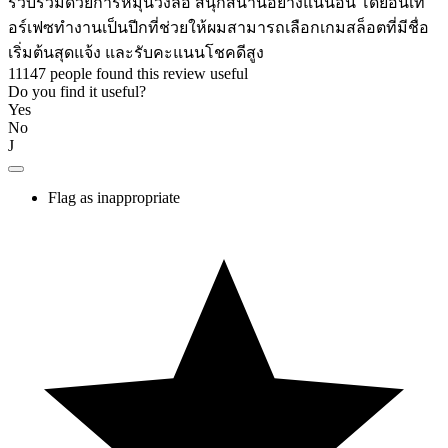
รวบรวมด้วยการหมุนวงล้อ สนุกสนานอย่างแน่นอน โดยอินเท
อร์เฟซทำงานเป็นปีกที่ช่วยให้ผมสามารถเลือกเกมสล็อตที่มีชื่อ
เริ่มต้นสุดแจ้ง และรับคะแนนโชคดีสูง
11147 people found this review useful
Do you find it useful?
Yes
No
J
Flag as inappropriate