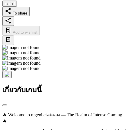
install
To share
Add to wishlist
เกี่ยวกับเกมนี้
🔥 Welcome to regenbet-สล็อต — The Realm of Intense Gaming!
🔥