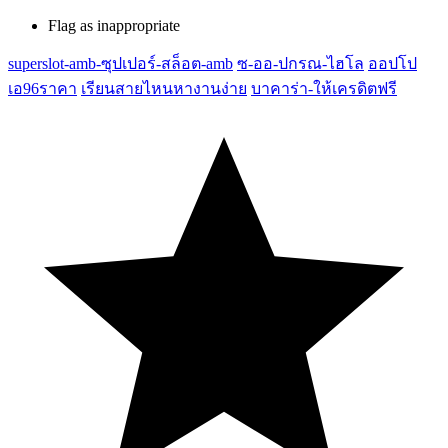
Flag as inappropriate
superslot-amb-ซุปเปอร์-สล็อต-amb
ซ-ออ-ปกรณ-ไฮโล
ออปโป
เอ96ราคา
เรียนสายไหนหางานง่าย
บาคาร่า-ให้เครดิตฟรี