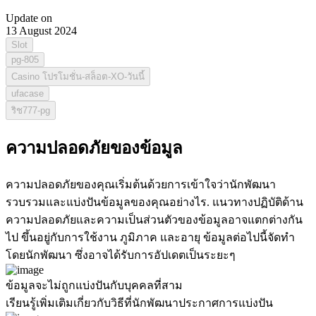
Update on
13 August 2024
Slot
pg-805
Casino โปรโมชั่น-สล็อต-XO-วันนี้
ufacase
ริช777-pg
ความปลอดภัยของข้อมูล
ความปลอดภัยของคุณเริ่มต้นด้วยการเข้าใจว่านักพัฒนา
รวบรวมและแบ่งปันข้อมูลของคุณอย่างไร.
แนวทางปฏิบัติด้าน
ความปลอดภัยและความเป็นส่วนตัวของข้อมูลอาจแตกต่างกัน
ไป ขึ้นอยู่กับการใช้งาน ภูมิภาค และอายุ
ข้อมูลต่อไปนี้จัดทำ
โดยนักพัฒนา ซึ่งอาจได้รับการอัปเดตเป็นระยะๆ
ข้อมูลจะไม่ถูกแบ่งปันกับบุคคลที่สาม
เรียนรู้เพิ่มเติมเกี่ยวกับวิธีที่นักพัฒนาประกาศการแบ่งปัน