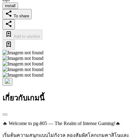
install
To share
Add to wishlist
เกี่ยวกับเกมนี้
🔥 Welcome to pg-805 — The Realm of Intense Gaming!🔥
เริ่มต้นความสนุกแบบไม่กังวล ลองสัมผัสโลกเกมคาสิโนและ