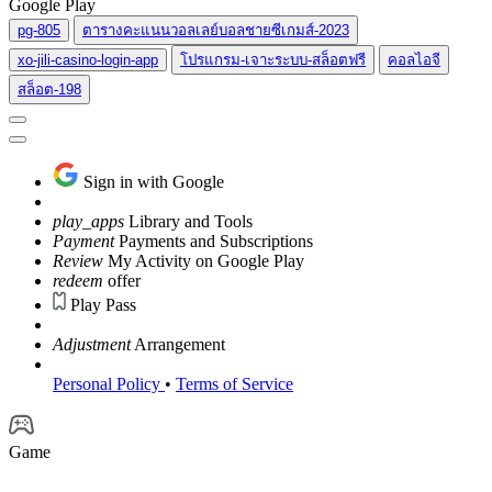
Google Play
pg-805
ตารางคะแนนวอลเลย์บอลชายซีเกมส์-2023
xo-jili-casino-login-app
โปรแกรม-เจาะระบบ-สล็อตฟรี
คอลไอจี
สล็อต-198
Sign in with Google
play_apps
Library and Tools
Payment
Payments and Subscriptions
Review
My Activity on Google Play
redeem
offer
Play Pass
Adjustment
Arrangement
Personal Policy
•
Terms of Service
Game