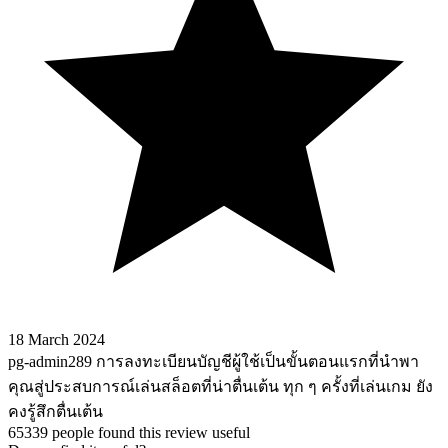
18 March 2024
pg-admin289 การลงทะเบียนบัญชีผู้ใช้เป็นขั้นตอนแรกที่นำพา
คุณสู่ประสบการณ์เล่นสล็อตที่น่าตื่นเต้น ทุก ๆ ครั้งที่เล่นเกม ยัง
คงรู้สึกตื่นเต้น
65339 people found this review useful