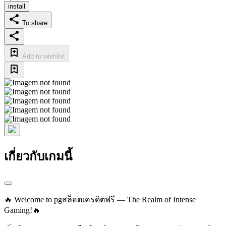
install
To share
Add to wishlist
เกี่ยวกับเกมนี้
🔥 Welcome to pgสล็อตเครดิตฟรี — The Realm of Intense
Gaming!🔥