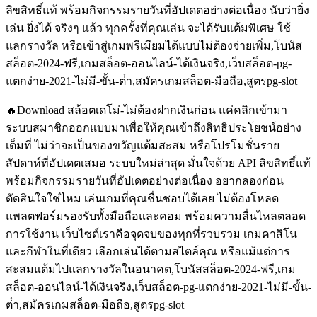
ลิขสิทธิ์แท้ พร้อมกิจกรรมรายวันที่อัปเดตอย่างต่อเนื่อง นับว่ายิ่ง
เล่น ยิ่งได้ จริงๆ แล้ว ทุกครั้งที่คุณเล่น จะได้รับแต้มพิเศษ ใช้
แลกรางวัล หรือเข้าสู่เกมพรีเมียมได้แบบไม่ต้องจ่ายเพิ่ม,โบนัส
สล็อต-2024-ฟรี,เกมสล็อต-ออนไลน์-ได้เงินจริง,เว็บสล็อต-pg-
แตกง่าย-2021-ไม่มี-ขั้น-ต่ํา,สมัครเกมสล็อต-มือถือ,สูตรpg-slot
🔥Download สล้อตเดโม่-ไม่ต้องฝากเงินก่อน แค่คลิกเข้ามา
ระบบสมาชิกออกแบบมาเพื่อให้คุณเข้าถึงสิทธิประโยชน์อย่าง
เต็มที่ ไม่ว่าจะเป็นของขวัญแต้มสะสม หรือโปรโมชั่นราย
สัปดาห์ที่อัปเดตเสมอ ระบบใหม่ล่าสุด มั่นใจด้วย API ลิขสิทธิ์แท้
พร้อมกิจกรรมรายวันที่อัปเดตอย่างต่อเนื่อง อยากลองก่อน
ตัดสินใจใช่ไหม เล่นเกมที่คุณชื่นชอบได้เลย ไม่ต้องโหลด
แพลตฟอร์มรองรับทั้งมือถือและคอม พร้อมความลื่นไหลตลอด
การใช้งาน เว็บไซต์เราคือจุดจบของทุกที่รวบรวม เกมคาสิโน
และกีฬาในที่เดียว เลือกเล่นได้ตามสไตล์คุณ หรือแม้แต่การ
สะสมแต้มไปแลกรางวัลในอนาคต,โบนัสสล็อต-2024-ฟรี,เกม
สล็อต-ออนไลน์-ได้เงินจริง,เว็บสล็อต-pg-แตกง่าย-2021-ไม่มี-ขั้น-
ต่ํา,สมัครเกมสล็อต-มือถือ,สูตรpg-slot