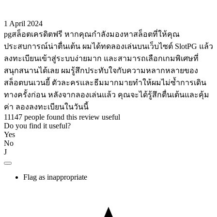
1 April 2024
pgสล็อตเครดิตฟรี หากคุณกำลังมองหาสล็อตที่ให้คุณ
ประสบการณ์น่าตื่นเต้น ผมได้ทดลองเล่นบนเว็บไซต์ SlotPG แล้ว
ลงทะเบียนเข้าสู่ระบบง่ายมาก และสามารถเลือกเกมพิเศษที่
สนุกสนานได้เลย ผมรู้สึกประทับใจกับความหลากหลายของ
สล็อตบนเวนยี้ ตัวละครและธีมมากมายทำให้ผมไม่ซ้ำการเดิน
ทางครั้งก่อน หลังจากลองเล่นแล้ว คุณจะได้รู้สึกตื่นเต้นและคุ้ม
ค่า ลองลงทะเบียนในวันนี้
11147 people found this review useful
Do you find it useful?
Yes
No
J
Flag as inappropriate