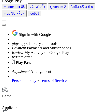
Google Play
master-slot-88
สล็อตไวกิ้ง
ดู-venom-2
โบนัส-ฟรี-ส-ปิ-น
mvp789-สล็อต
leo999
Sign in with Google
play_apps
Library and Tools
Payment
Payments and Subscriptions
Review
My Activity on Google Play
redeem
offer
Play Pass
Adjustment
Arrangement
Personal Policy
•
Terms of Service
Game
Application