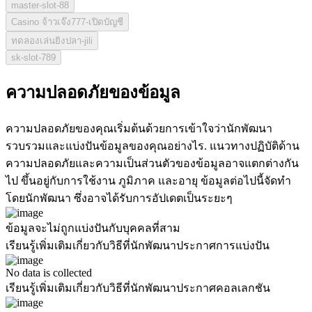
master-slot-88
Casino จ้าวเจ๊ง777-เปิดบัญชี
ทดลองเล่นยิงปลา-jili
sk-slot-789
ความปลอดภัยของข้อมูล
ความปลอดภัยของคุณเริ่มต้นด้วยการเข้าใจว่านักพัฒนา
รวบรวมและแบ่งปันข้อมูลของคุณอย่างไร.
แนวทางปฏิบัติด้าน
ความปลอดภัยและความเป็นส่วนตัวของข้อมูลอาจแตกต่างกัน
ไป ขึ้นอยู่กับการใช้งาน ภูมิภาค และอายุ
ข้อมูลต่อไปนี้จัดทำ
โดยนักพัฒนา ซึ่งอาจได้รับการอัปเดตเป็นระยะๆ
ข้อมูลจะไม่ถูกแบ่งปันกับบุคคลที่สาม
เรียนรู้เพิ่มเติมเกี่ยวกับวิธีที่นักพัฒนาประกาศการแบ่งปัน
No data is collected
เรียนรู้เพิ่มเติมเกี่ยวกับวิธีที่นักพัฒนาประกาศคอลเลกชัน