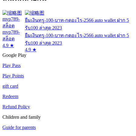
mvp789-
ยืมเงินทรู-100-บาท-กดอะไร-2566 auto wallet ฝาก 5
สล็อต
รับ100 ล่าสุด 2023
mvp789-
ยืมเงินทรู-100-บาท-กดอะไร-2566 auto wallet ฝาก 5
สล็อต
รับ100 ล่าสุด 2023
4.9 ★
4.9 ★
Google Play
Play Pass
Play Points
gift card
Redeem
Refund Policy
Children and family
Guide for parents