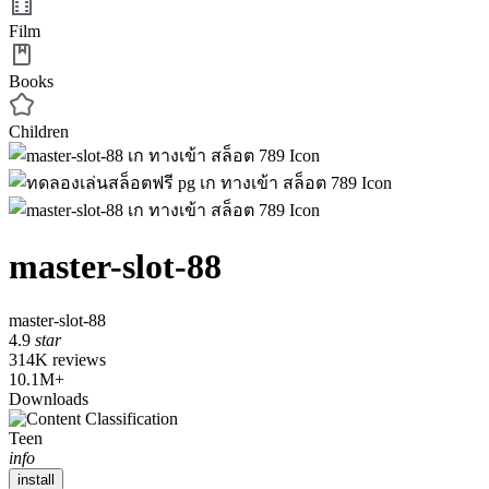
Film
Books
Children
master-slot-88
master-slot-88
4.9
star
314K reviews
10.1M+
Downloads
Teen
info
install