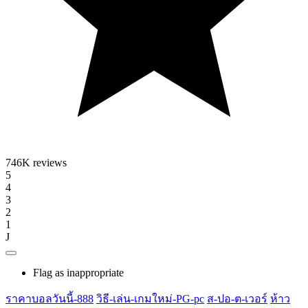
746K reviews
5
4
3
2
1
J
Flag as inappropriate
ราคาบอลวันนี้-888
วิธี-เล่น-เกมใหม่-PG-pc
ส-ปอ-ต-เวอร์
ห้าว