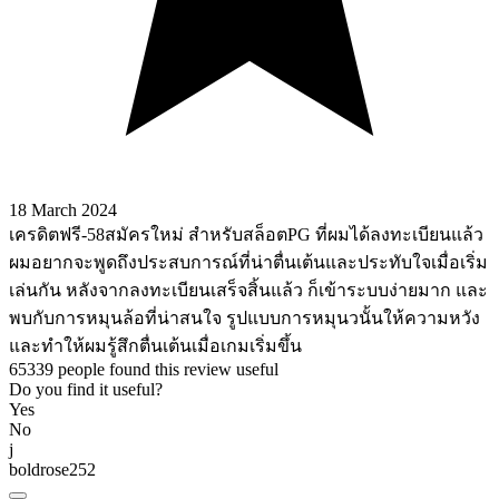
18 March 2024
เครดิตฟรี-58สมัครใหม่ สำหรับสล็อตPG ที่ผมได้ลงทะเบียนแล้ว
ผมอยากจะพูดถึงประสบการณ์ที่น่าตื่นเต้นและประทับใจเมื่อเริ่ม
เล่นกัน หลังจากลงทะเบียนเสร็จสิ้นแล้ว ก็เข้าระบบง่ายมาก และ
พบกับการหมุนล้อที่น่าสนใจ รูปแบบการหมุนวนั้นให้ความหวัง
และทำให้ผมรู้สึกตื่นเต้นเมื่อเกมเริ่มขึ้น
65339 people found this review useful
Do you find it useful?
Yes
No
j
boldrose252