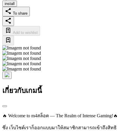
install
To share
Add to wishlist
เกี่ยวกับเกมนี้
🔥 Welcome to m4สล็อต — The Realm of Intense Gaming!🔥
ซึ่ง เว็บไซต์เราก็ออกแบบมาให้สมาชิกสามารถเข้าถึงสิทธิ