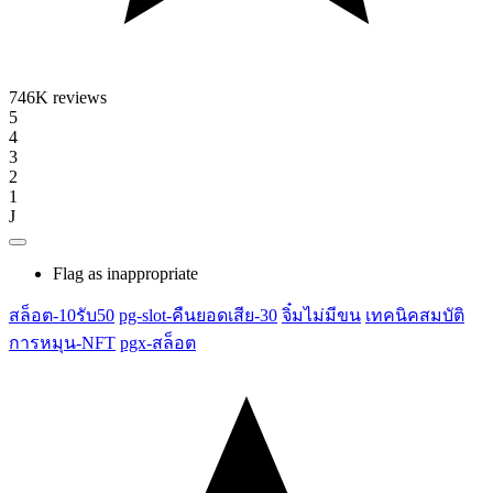
746K reviews
5
4
3
2
1
J
Flag as inappropriate
สล็อต-10รับ50
pg-slot-คืนยอดเสีย-30
จิ๋มไม่มีขน
เทคนิคสมบัติ
การหมุน-NFT
pgx-สล็อต