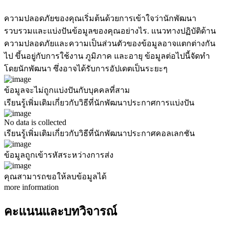
ความปลอดภัยของคุณเริ่มต้นด้วยการเข้าใจว่านักพัฒนา
รวบรวมและแบ่งปันข้อมูลของคุณอย่างไร.
แนวทางปฏิบัติด้าน
ความปลอดภัยและความเป็นส่วนตัวของข้อมูลอาจแตกต่างกัน
ไป ขึ้นอยู่กับการใช้งาน ภูมิภาค และอายุ
ข้อมูลต่อไปนี้จัดทำ
โดยนักพัฒนา ซึ่งอาจได้รับการอัปเดตเป็นระยะๆ
ข้อมูลจะไม่ถูกแบ่งปันกับบุคคลที่สาม
เรียนรู้เพิ่มเติมเกี่ยวกับวิธีที่นักพัฒนาประกาศการแบ่งปัน
No data is collected
เรียนรู้เพิ่มเติมเกี่ยวกับวิธีที่นักพัฒนาประกาศคอลเลกชัน
ข้อมูลถูกเข้ารหัสระหว่างการส่ง
คุณสามารถขอให้ลบข้อมูลได้
more information
คะแนนและบทวิจารณ์