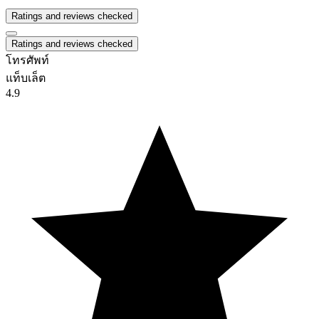
Ratings and reviews checked
Ratings and reviews checked
โทรศัพท์
แท็บเล็ต
4.9