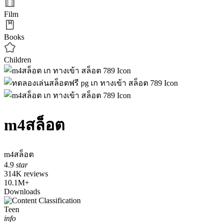
Film
Books
Children
m4สล็อต
m4สล็อต
4.9
star
314K reviews
10.1M+
Downloads
Teen
info