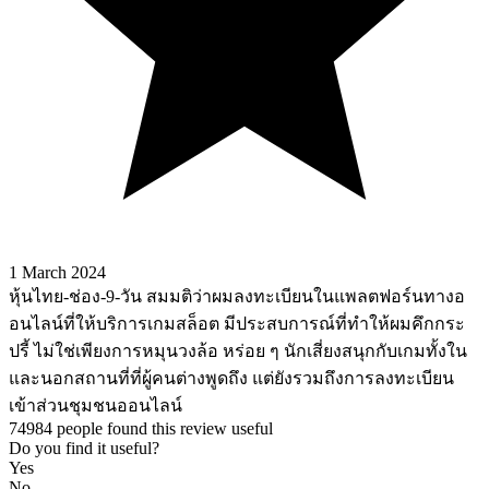
1 March 2024
หุ้นไทย-ช่อง-9-วัน สมมติว่าผมลงทะเบียนในแพลตฟอร์นทางอ
อนไลน์ที่ให้บริการเกมสล็อต มีประสบการณ์ที่ทำให้ผมคึกกระ
ปรี้ ไม่ใช่เพียงการหมุนวงล้อ หร่อย ๆ นักเสี่ยงสนุกกับเกมทั้งใน
และนอกสถานที่ที่ผู้คนต่างพูดถึง แต่ยังรวมถึงการลงทะเบียน
เข้าส่วนชุมชนออนไลน์
74984 people found this review useful
Do you find it useful?
Yes
No