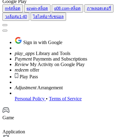
Google Play
m4สล็อต
ezwin-สล็อต
q08.com-สล็อต
ภาพลอตเตอรี่
วงล้อสุ่ม1-40
ไฮไลท์อาร์เซน่อล
Sign in with Google
play_apps
Library and Tools
Payment
Payments and Subscriptions
Review
My Activity on Google Play
redeem
offer
Play Pass
Adjustment
Arrangement
Personal Policy
•
Terms of Service
Game
Application