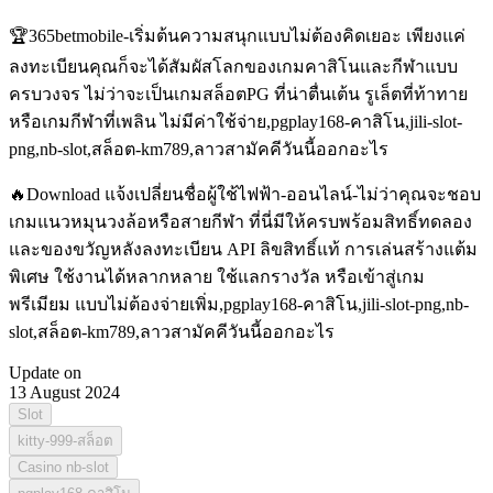
🏆365betmobile-เริ่มต้นความสนุกแบบไม่ต้องคิดเยอะ เพียงแค่
ลงทะเบียนคุณก็จะได้สัมผัสโลกของเกมคาสิโนและกีฬาแบบ
ครบวงจร ไม่ว่าจะเป็นเกมสล็อตPG ที่น่าตื่นเต้น รูเล็ตที่ท้าทาย
หรือเกมกีฬาที่เพลิน ไม่มีค่าใช้จ่าย,pgplay168-คาสิโน,jili-slot-
png,nb-slot,สล็อต-km789,ลาวสามัคคีวันนี้ออกอะไร
🔥Download แจ้งเปลี่ยนชื่อผู้ใช้ไฟฟ้า-ออนไลน์-ไม่ว่าคุณจะชอบ
เกมแนวหมุนวงล้อหรือสายกีฬา ที่นี่มีให้ครบพร้อมสิทธิ์ทดลอง
และของขวัญหลังลงทะเบียน API ลิขสิทธิ์แท้ การเล่นสร้างแต้ม
พิเศษ ใช้งานได้หลากหลาย ใช้แลกรางวัล หรือเข้าสู่เกม
พรีเมียม แบบไม่ต้องจ่ายเพิ่ม,pgplay168-คาสิโน,jili-slot-png,nb-
slot,สล็อต-km789,ลาวสามัคคีวันนี้ออกอะไร
Update on
13 August 2024
Slot
kitty-999-สล็อต
Casino nb-slot