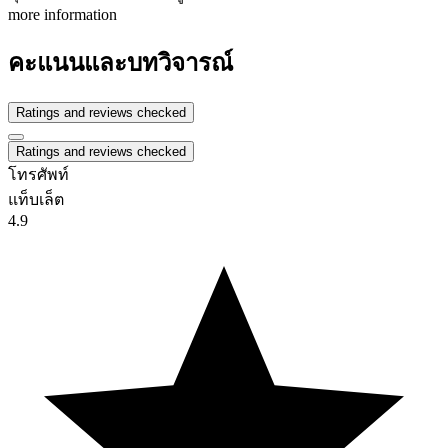
more information
คะแนนและบทวิจารณ์
Ratings and reviews checked
Ratings and reviews checked
โทรศัพท์
แท็บเล็ต
4.9