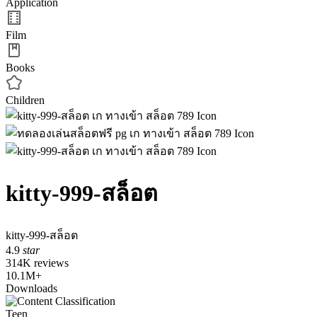
Application
Film
Books
Children
kitty-999-สล็อต
kitty-999-สล็อต
4.9
star
314K reviews
10.1M+
Downloads
Teen