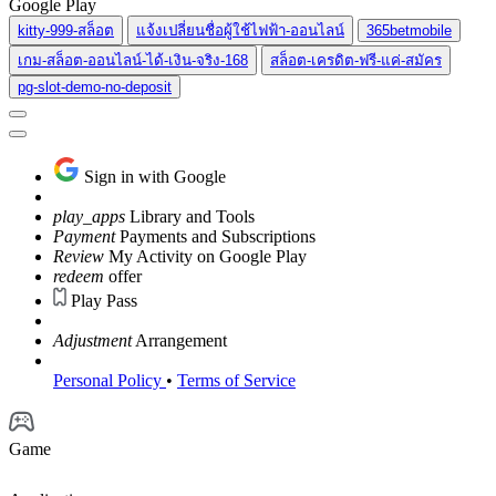
Google Play
kitty-999-สล็อต
แจ้งเปลี่ยนชื่อผู้ใช้ไฟฟ้า-ออนไลน์
365betmobile
เกม-สล็อต-ออนไลน์-ได้-เงิน-จริง-168
สล็อต-เครดิต-ฟรี-แค่-สมัคร
pg-slot-demo-no-deposit
Sign in with Google
play_apps
Library and Tools
Payment
Payments and Subscriptions
Review
My Activity on Google Play
redeem
offer
Play Pass
Adjustment
Arrangement
Personal Policy
•
Terms of Service
Game