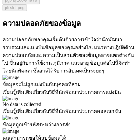
pgplay168-คาสิโน
jili-slot-png
ความปลอดภัยของข้อมูล
ความปลอดภัยของคุณเริ่มต้นด้วยการเข้าใจว่านักพัฒนา
รวบรวมและแบ่งปันข้อมูลของคุณอย่างไร.
แนวทางปฏิบัติด้าน
ความปลอดภัยและความเป็นส่วนตัวของข้อมูลอาจแตกต่างกัน
ไป ขึ้นอยู่กับการใช้งาน ภูมิภาค และอายุ
ข้อมูลต่อไปนี้จัดทำ
โดยนักพัฒนา ซึ่งอาจได้รับการอัปเดตเป็นระยะๆ
ข้อมูลจะไม่ถูกแบ่งปันกับบุคคลที่สาม
เรียนรู้เพิ่มเติมเกี่ยวกับวิธีที่นักพัฒนาประกาศการแบ่งปัน
No data is collected
เรียนรู้เพิ่มเติมเกี่ยวกับวิธีที่นักพัฒนาประกาศคอลเลกชัน
ข้อมูลถูกเข้ารหัสระหว่างการส่ง
คุณสามารถขอให้ลบข้อมูลได้