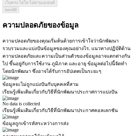
เว็บตรง-ไฮโล-ไม่ผ่านเอเย่นต์
item88
ความปลอดภัยของข้อมูล
ความปลอดภัยของคุณเริ่มต้นด้วยการเข้าใจว่านักพัฒนา
รวบรวมและแบ่งปันข้อมูลของคุณอย่างไร.
แนวทางปฏิบัติด้าน
ความปลอดภัยและความเป็นส่วนตัวของข้อมูลอาจแตกต่างกัน
ไป ขึ้นอยู่กับการใช้งาน ภูมิภาค และอายุ
ข้อมูลต่อไปนี้จัดทำ
โดยนักพัฒนา ซึ่งอาจได้รับการอัปเดตเป็นระยะๆ
ข้อมูลจะไม่ถูกแบ่งปันกับบุคคลที่สาม
เรียนรู้เพิ่มเติมเกี่ยวกับวิธีที่นักพัฒนาประกาศการแบ่งปัน
No data is collected
เรียนรู้เพิ่มเติมเกี่ยวกับวิธีที่นักพัฒนาประกาศคอลเลกชัน
ข้อมูลถูกเข้ารหัสระหว่างการส่ง