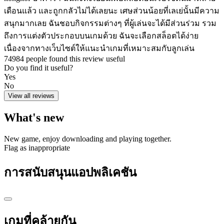
เดือนแล้ว และถูกกลัวไม่ได้เลยนะ เศษส่วนน้อยที่เลเย่นั้นมีความ
สนุกมากเลย ฉันชอบกิจกรรมต่างๆ ที่ผู้เล่นจะได้มีส่วนร่วม รวม
ถึงการแต่งตัวประกอบบนเกมด้วย ฉันจะเลือกสล็อตได้ง่าย
เนื่องจากทางเว็บไซต์ให้แนะนำเกมที่เหมาะสมกับลูกเล่น
74984 people found this review useful
Do you find it useful?
Yes
No
View all reviews
What's new
New game, enjoy downloading and playing together.
Flag as inappropriate
การสนับสนุนแอปพลิเคชัน
เกมที่คล้ายกัน