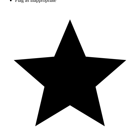
Flag as inappropriate