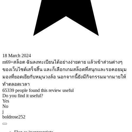
18 March 2024
m69+สล็อต ฉันลงทะเบียนได้อย่างง่ายดาย แล้วเข้าส่วนต่างๆ
ของเว็บไซต์เสร็จสิ้น และก็เลือกเกมสล็อตที่สนุกและรอคอยมุม
มองที่ยอดเยียกับหมุนวงล้อ นอกจากนี้ยังมีกิจกรรมมากมายให้
ทำตลอดเวลา
65339 people found this review useful
Do you find it useful?
Yes
No
j
boldrose252