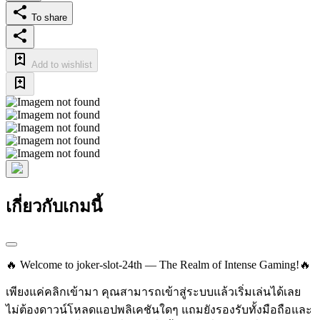
To share
Add to wishlist
เกี่ยวกับเกมนี้
🔥 Welcome to joker-slot-24th — The Realm of Intense Gaming!🔥
เพียงแค่คลิกเข้ามา คุณสามารถเข้าสู่ระบบแล้วเริ่มเล่นได้เลย
ไม่ต้องดาวน์โหลดแอปพลิเคชันใดๆ แถมยังรองรับทั้งมือถือและ