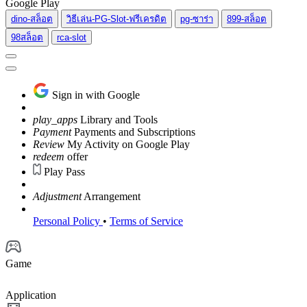
Google Play
dino-สล็อต
วิธีเล่น-PG-Slot-ฟรีเครดิต
pg-ซาร่า
899-สล็อต
98สล็อต
rca-slot
Sign in with Google
play_apps
Library and Tools
Payment
Payments and Subscriptions
Review
My Activity on Google Play
redeem
offer
Play Pass
Adjustment
Arrangement
Personal Policy
•
Terms of Service
Game
Application