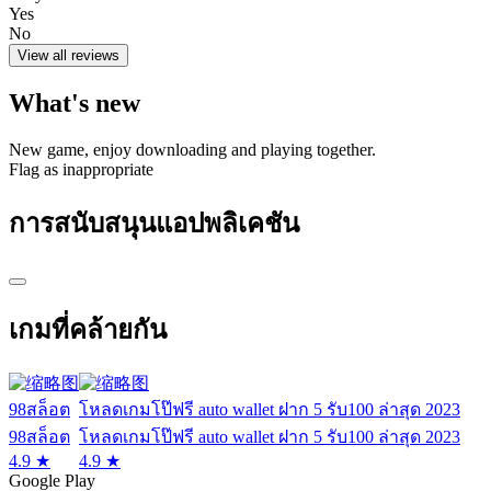
Yes
No
View all reviews
What's new
New game, enjoy downloading and playing together.
Flag as inappropriate
การสนับสนุนแอปพลิเคชัน
เกมที่คล้ายกัน
98สล็อต
โหลดเกมโป๊ฟรี auto wallet ฝาก 5 รับ100 ล่าสุด 2023
98สล็อต
โหลดเกมโป๊ฟรี auto wallet ฝาก 5 รับ100 ล่าสุด 2023
4.9 ★
4.9 ★
Google Play