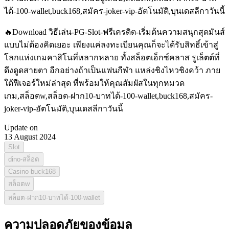
ได้-100-wallet,buck168,สมัคร-joker-vip-อัตโนมัติ,บุนเดสลีกาวันนี้
🔥Download วิธีเล่น-PG-Slot-ฟรีเครดิต-เริ่มต้นความสนุกสุดมันส์
แบบไม่ต้องคิดเยอะ เพียงแค่ลงทะเบียนคุณก็จะได้รับสิทธิ์เข้าสู่
โลกแห่งเกมคาสิโนที่หลากหลาย ทั้งสล็อตเอ็กซ์คลาส รูเล็ตต์ที่
ดึงดูดสายตา อีกอย่างถ้าเป็นแฟนกีฬา แหล่งชิงไหวชิงคว้า ภาย
ใต้ฟีเจอร์ใหม่ล่าสุด ที่พร้อมให้คุณสัมผัสในทุกหมวด
เกม,สล็อตw,สล็อต-ฝาก10-บาทได้-100-wallet,buck168,สมัคร-
joker-vip-อัตโนมัติ,บุนเดสลีกาวันนี้
Update on
13 August 2024
Slot
dino-สล็อต
Casino buck168
สล็อตw
สล็อต-ฝาก10-บาทได้-100-wallet
ความปลอดภัยของข้อมูล