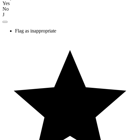
Yes
No
J
Flag as inappropriate