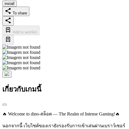
install
To share
Add to wishlist
เกี่ยวกับเกมนี้
🔥 Welcome to dino-สล็อต — The Realm of Intense Gaming!🔥
นอกจากนี้ เว็บไซต์ของเรายังรองรับการเข้าเล่นผ่านเบราว์เซอร์