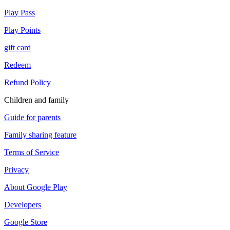
Play Pass
Play Points
gift card
Redeem
Refund Policy
Children and family
Guide for parents
Family sharing feature
Terms of Service
Privacy
About Google Play
Developers
Google Store