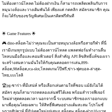
ไม่ต้องดาวน์โหลด ไม่ต้องฝากเงิน ก็สามารถเพลิดเพลินกับการ
หมุนวงล้อและวางเดิมพันได้ เพียงแค่ กดคลิก สมัครสมาชิก คุณ
ก็จะได้รับของขวัญพิเศษเป็นเครดิตฟรีทันที
🌟 Game Features 🌟
🎮 dino-สล็อต-ไม่ว่าคุณจะเป็นสายหมุนวงล้อหรือสายกีฬา ที่นี่
เรามีเกมทุกรูปแบบ ไม่ต้องดาวน์โหลด แพลตฟอร์มทำงานลื่น
ไหลบนมือถือและคอมพิวเตอร์ สิ่งสำคัญ API ลิขสิทธิ์แท้ของเรา
จะสร้างสมความมั่นใจให้กับคุณตลอดการเล่น,899-
สล็อต,98สล็อต,rca-slot,โหลดเกมโป๊ฟรี,ข่าว-ฟุตบอล-ล่าสุด-
ไทย,xxxโลลิ
🏆pg-ซาร่า-ที่มีเสน่ห์ หรือเลือกเล่นตามใจที่ชอบ แม้ยังไม่ได้
สมัคร คุณก็สามารถทดลองเล่นฟรีได้เลย พร้อมสำรวจฟีเจอร์
ใหม่ล่าสุดตลอดเวลา นอกจากนี้ ระบบสมาชิกของเราออกแบบ
มาเพื่อคุณโดยเฉพาะ ให้สิทธิ์พิเศษอย่างแต้มสะสม โปรโมชั่
นรายสัปดาห์ ที่อัปเดตใหม่อยู่เสมอ,สล็อตw,สล็อต-ฝาก10-บาท