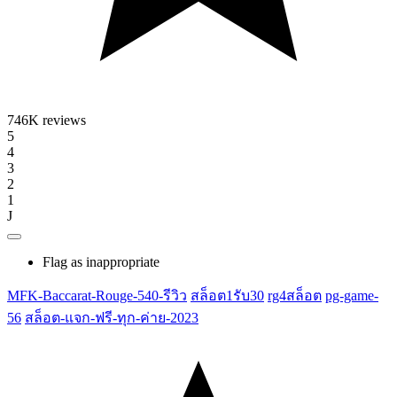
746K reviews
5
4
3
2
1
J
Flag as inappropriate
MFK-Baccarat-Rouge-540-รีวิว
สล็อต1รับ30
rg4สล็อต
pg-game-
56
สล็อต-แจก-ฟรี-ทุก-ค่าย-2023