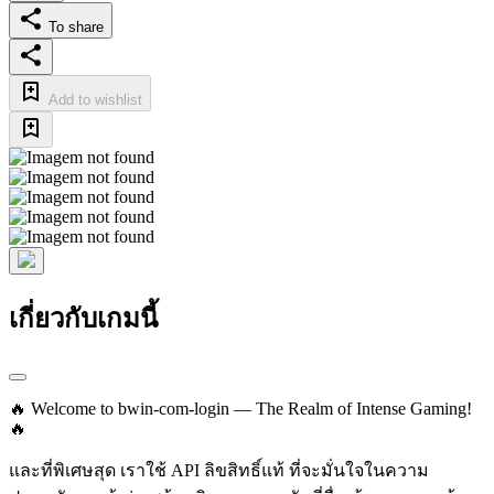
To share
Add to wishlist
เกี่ยวกับเกมนี้
🔥 Welcome to bwin-com-login — The Realm of Intense Gaming!
🔥
และที่พิเศษสุด เราใช้ API ลิขสิทธิ์แท้ ที่จะมั่นใจในความ